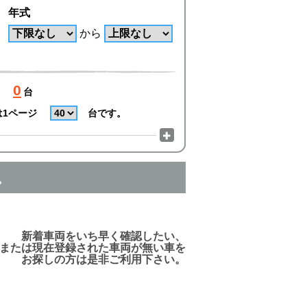
年式
から
0
台
は1ページ
台です。
。
でご利用頂けますので、ご安心下さい!
新着車両をいち早く確認したい、
または現在登録された車両が無い車を
お探しの方は是非ご利用下さい。