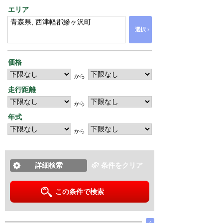
エリア
›
選択
価格
から
走行距離
から
年式
から
詳細検索
条件をクリア
この条件で検索
∧