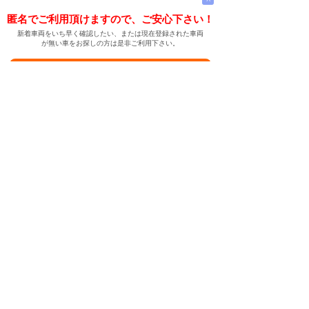
匿名でご利用頂けますので、ご安心下さい！
新着車両をいち早く確認したい、または現在登録された車両
が無い車をお探しの方は是非ご利用下さい。
新着車両お知らせメールに登録する
新着車両お知らせメール
ご希望の車両が登録された際、自動的にメールをお送りす
る便利な機能です。
← メインページへ
← 戻る
中古車情報検索サイト
バイカージャパン
|
|
|
|
|
日本車
ドイツ車
アメリカ車
イギリス車
フランス車
|
イタリア車
スウェーデン車
|
|
|
|
|
|
|
レクサス
トヨタ
日産
ホンダ
三菱
スバル
マツダ
|
|
スズキ
ダイハツ
いすゞ
|
|
|
|
|
メルセデスベンツ
AMG
マイバッハ
スマート
BMW
|
|
|
|
BMW ミニ
BMW アルピナ
ポルシェ
アウディ
|
フォルクスワーゲン
オペル
|
|
|
|
|
キャデラック
シボレー
GMC
ハマー
ビュイック