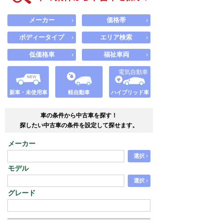
メーカー
価格帯
›
›
ボディータイプ
エリア検索
›
›
低価格車
福祉車両
›
›
電気自動車
新車・未使用車
軽自動車
ハイブリッド車
車の条件から中古車を探す！
探したい中古車の条件を設定して探せます。
メーカー
›
選択
モデル
›
選択
グレード