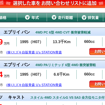
エブリイ バン
4WD PC 6型 4WD CVT 衝突被害軽減
9
660cc
1995（H07）
13.3千Km
万円
森市
(株)スズキ自販青森 U’s STATION青森
エブリイ バン
4WD PAリミテッド 6型 4WD 衝突被害軽
4
660cc
1995（H07）
6.6千Km
万円
森市
(株)スズキ自販青森 U’s STATION青森
ツ
キャスト
スタイル 4WD スタイルG VS SA3 全方位モニタ付