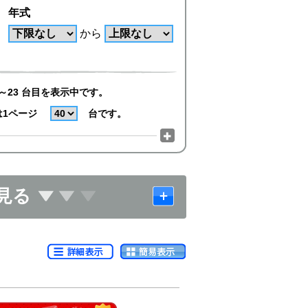
年式
から
～23 台目を表示中です。
は1ページ
台です。
見る