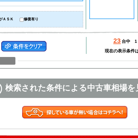
がＡＳＫ
修復有り
23
台中
1
現在の表示条件
検索された条件による中古車相場を