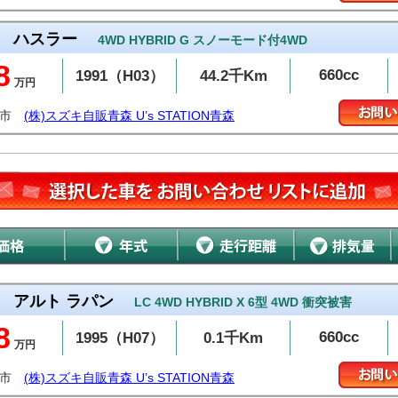
ハスラー
4WD HYBRID G スノーモード付4WD
8
660cc
1991（H03）
44.2千Km
万円
森市
(株)スズキ自販青森 U’s STATION青森
アルト ラパン
LC 4WD HYBRID X 6型 4WD 衝突被害
8
660cc
1995（H07）
0.1千Km
万円
森市
(株)スズキ自販青森 U’s STATION青森