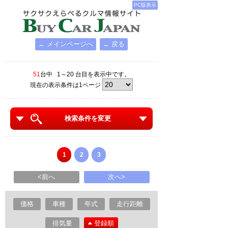
PC版表示
← メインページへ
← 戻る
51
台中 1～20 台目を表示中です。
現在の表示条件は1ページ
検索条件を変更
1
2
3
<前へ
次へ>
価格
車種
年式
走行距離
排気量
登録順