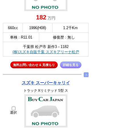
182
万円
660cc
1996(H08)
1.2千Km
車検 : R11.01
修復歴 : 無し
千葉県 松戸市 新作3－1182
(株)スズキ自販千葉 スズキアリーナ松戸
無料お問い合わせ & 見積もり
詳細を見る
∧
スズキ スーパーキャリイ
トラック Xリミテッド 5型 ス
選択