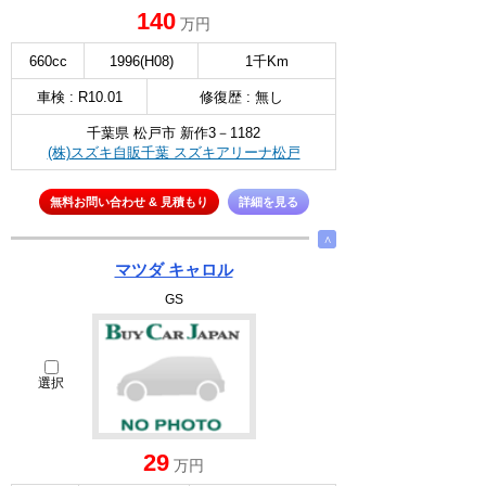
140
万円
660cc
1996(H08)
1千Km
車検 : R10.01
修復歴 : 無し
千葉県 松戸市 新作3－1182
(株)スズキ自販千葉 スズキアリーナ松戸
無料お問い合わせ & 見積もり
詳細を見る
∧
マツダ キャロル
GS
選択
29
万円