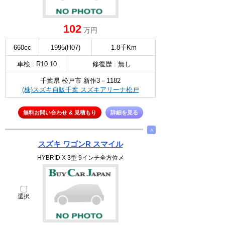
102
万円
660cc
1995(H07)
1.8千Km
車検 : R10.10
修復歴 : 無し
千葉県 松戸市 新作3－1182
(株)スズキ自販千葉 スズキアリーナ松戸
無料お問い合わせ & 見積もり
詳細を見る
∧
スズキ ワゴンR スマイル
HYBRID X 3型 9インチ全方位メ
選択