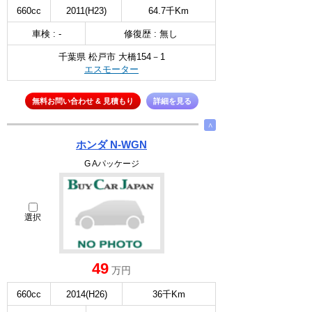
660cc
2011(H23)
64.7千Km
車検 : -
修復歴 : 無し
千葉県 松戸市 大橋154－1
エスモーター
無料お問い合わせ & 見積もり
詳細を見る
∧
ホンダ N-WGN
G Aパッケージ
選択
49
万円
660cc
2014(H26)
36千Km