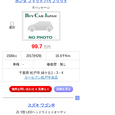
ホンダ フィット ハイブリッド
Fパッケージ
選択
99.7
万円
1500cc
2017(H29)
16.6千Km
車検 : -
修復歴 : 無し
千葉県 松戸市 緑ケ丘1－3－4
カーセブン松戸中央店
無料お問い合わせ & 見積もり
詳細を見る
∧
スズキ ワゴンR
ZL 5型 LEDヘッドライト☆オーディ