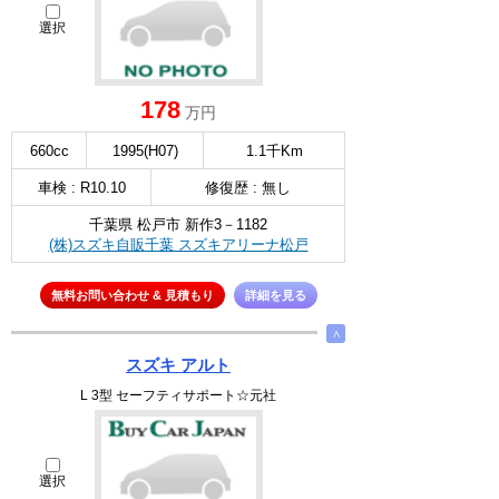
選択
178
万円
660cc
1995(H07)
1.1千Km
車検 : R10.10
修復歴 : 無し
千葉県 松戸市 新作3－1182
(株)スズキ自販千葉 スズキアリーナ松戸
無料お問い合わせ & 見積もり
詳細を見る
∧
スズキ アルト
L 3型 セーフティサポート☆元社
選択