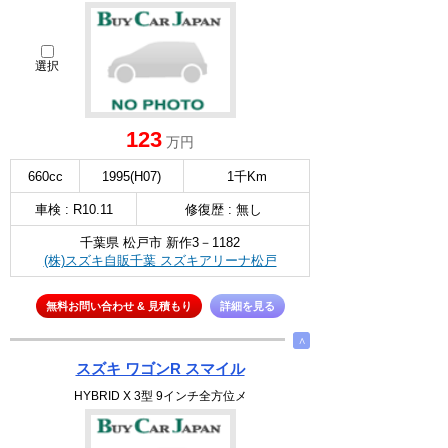
選択
123
万円
660cc
1995(H07)
1千Km
車検 : R10.11
修復歴 : 無し
千葉県 松戸市 新作3－1182
(株)スズキ自販千葉 スズキアリーナ松戸
無料お問い合わせ & 見積もり
詳細を見る
∧
スズキ ワゴンR スマイル
HYBRID X 3型 9インチ全方位メ