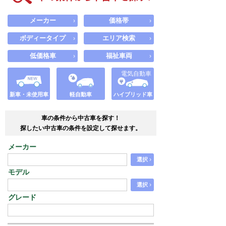
メーカー
価格帯
›
›
ボディータイプ
エリア検索
›
›
低価格車
福祉車両
›
›
電気自動車
新車・未使用車
軽自動車
ハイブリッド車
車の条件から中古車を探す！
探したい中古車の条件を設定して探せます。
メーカー
›
選択
モデル
›
選択
グレード