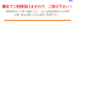
匿名でご利用頂けますので、ご安心下さい！
新着車両をいち早く確認したい、または現在登録された車両
が無い車をお探しの方は是非ご利用下さい。
新着車両お知らせメールに登録する
新着車両お知らせメール
ご希望の車両が登録された際、自動的にメールをお送りす
る便利な機能です。
← メインページへ
← 戻る
中古車情報検索サイト
バイカージャパン
|
|
|
|
|
日本車
ドイツ車
アメリカ車
イギリス車
フランス車
|
イタリア車
スウェーデン車
|
|
|
|
|
|
|
レクサス
トヨタ
日産
ホンダ
三菱
スバル
マツダ
|
|
スズキ
ダイハツ
いすゞ
|
|
|
|
|
メルセデスベンツ
AMG
マイバッハ
スマート
BMW
|
|
|
|
BMW ミニ
BMW アルピナ
ポルシェ
アウディ
|
フォルクスワーゲン
オペル
|
|
|
|
|
キャデラック
シボレー
GMC
ハマー
ビュイック