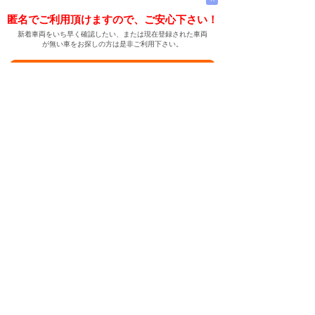
匿名でご利用頂けますので、ご安心下さい！
新着車両をいち早く確認したい、または現在登録された車両
が無い車をお探しの方は是非ご利用下さい。
新着車両お知らせメールに登録する
新着車両お知らせメール
ご希望の車両が登録された際、自動的にメールをお送りす
る便利な機能です。
← メインページへ
← 戻る
中古車情報検索サイト
バイカージャパン
|
|
|
|
|
日本車
ドイツ車
アメリカ車
イギリス車
フランス車
|
イタリア車
スウェーデン車
|
|
|
|
|
|
|
レクサス
トヨタ
日産
ホンダ
三菱
スバル
マツダ
|
|
スズキ
ダイハツ
いすゞ
|
|
|
|
|
メルセデスベンツ
AMG
マイバッハ
スマート
BMW
|
|
|
|
BMW ミニ
BMW アルピナ
ポルシェ
アウディ
|
フォルクスワーゲン
オペル
|
|
|
|
|
キャデラック
シボレー
GMC
ハマー
ビュイック