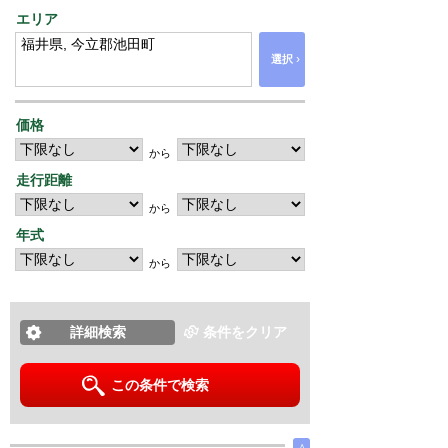
エリア
›
選択
価格
から
走行距離
から
年式
から
詳細検索
条件をクリア
この条件で検索
∧