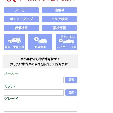
メーカー
価格帯
›
›
ボディータイプ
エリア検索
›
›
低価格車
福祉車両
›
›
電気自動車
新車・未使用車
軽自動車
ハイブリッド車
車の条件から中古車を探す！
探したい中古車の条件を設定して探せます。
メーカー
›
選択
モデル
›
選択
グレード