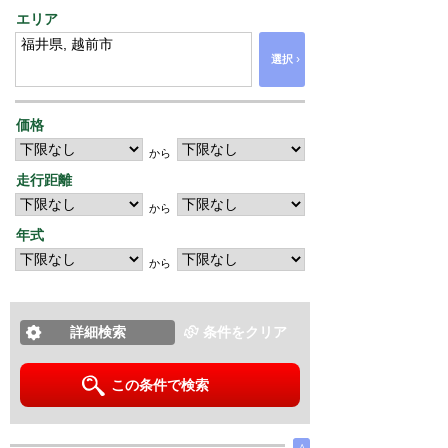
エリア
›
選択
価格
から
走行距離
から
年式
から
詳細検索
条件をクリア
この条件で検索
∧