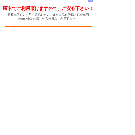
匿名でご利用頂けますので、ご安心下さい！
新着車両をいち早く確認したい、または現在登録された車両
が無い車をお探しの方は是非ご利用下さい。
新着車両お知らせメールに登録する
新着車両お知らせメール
ご希望の車両が登録された際、自動的にメールをお送りす
る便利な機能です。
← メインページへ
← 戻る
中古車情報検索サイト
バイカージャパン
|
|
|
|
|
日本車
ドイツ車
アメリカ車
イギリス車
フランス車
|
イタリア車
スウェーデン車
|
|
|
|
|
|
|
レクサス
トヨタ
日産
ホンダ
三菱
スバル
マツダ
|
|
スズキ
ダイハツ
いすゞ
|
|
|
|
|
メルセデスベンツ
AMG
マイバッハ
スマート
BMW
|
|
|
|
BMW ミニ
BMW アルピナ
ポルシェ
アウディ
|
フォルクスワーゲン
オペル
|
|
|
|
|
キャデラック
シボレー
GMC
ハマー
ビュイック