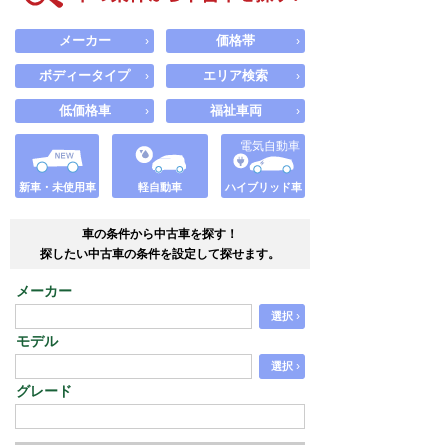
メーカー
価格帯
›
›
ボディータイプ
エリア検索
›
›
低価格車
福祉車両
›
›
電気自動車
新車・未使用車
軽自動車
ハイブリッド車
車の条件から中古車を探す！
探したい中古車の条件を設定して探せます。
メーカー
›
選択
モデル
›
選択
グレード