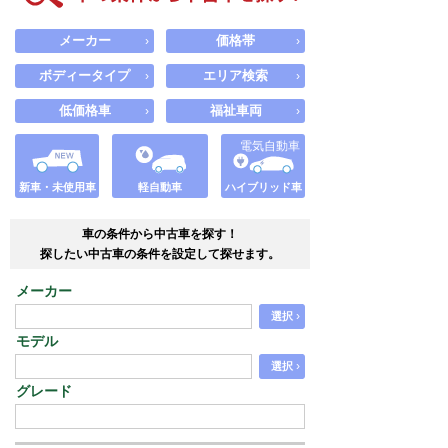
メーカー
価格帯
›
›
ボディータイプ
エリア検索
›
›
低価格車
福祉車両
›
›
電気自動車
新車・未使用車
軽自動車
ハイブリッド車
車の条件から中古車を探す！
探したい中古車の条件を設定して探せます。
メーカー
›
選択
モデル
›
選択
グレード