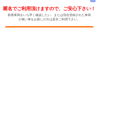
匿名でご利用頂けますので、ご安心下さい！
新着車両をいち早く確認したい、または現在登録された車両
が無い車をお探しの方は是非ご利用下さい。
新着車両お知らせメールに登録する
新着車両お知らせメール
ご希望の車両が登録された際、自動的にメールをお送りす
る便利な機能です。
← メインページへ
← 戻る
中古車情報検索サイト
バイカージャパン
|
|
|
|
|
日本車
ドイツ車
アメリカ車
イギリス車
フランス車
|
イタリア車
スウェーデン車
|
|
|
|
|
|
|
レクサス
トヨタ
日産
ホンダ
三菱
スバル
マツダ
|
|
スズキ
ダイハツ
いすゞ
|
|
|
|
|
メルセデスベンツ
AMG
マイバッハ
スマート
BMW
|
|
|
|
BMW ミニ
BMW アルピナ
ポルシェ
アウディ
|
フォルクスワーゲン
オペル
|
|
|
|
|
キャデラック
シボレー
GMC
ハマー
ビュイック