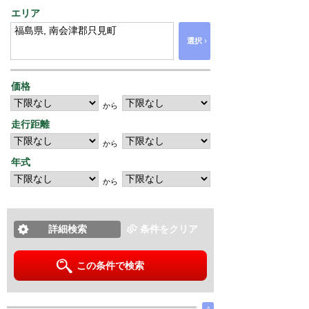
エリア
›
選択
価格
から
走行距離
から
年式
から
詳細検索
条件をクリア
この条件で検索
∧