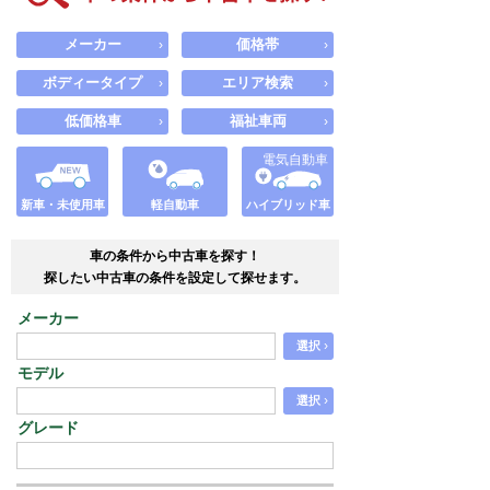
メーカー
価格帯
›
›
ボディータイプ
エリア検索
›
›
低価格車
福祉車両
›
›
電気自動車
新車・未使用車
軽自動車
ハイブリッド車
車の条件から中古車を探す！
探したい中古車の条件を設定して探せます。
メーカー
›
選択
モデル
›
選択
グレード