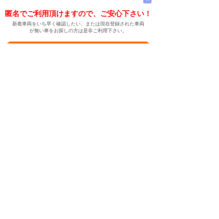
匿名でご利用頂けますので、ご安心下さい！
新着車両をいち早く確認したい、または現在登録された車両
が無い車をお探しの方は是非ご利用下さい。
新着車両お知らせメールに登録する
新着車両お知らせメール
ご希望の車両が登録された際、自動的にメールをお送りす
る便利な機能です。
← メインページへ
← 戻る
中古車情報検索サイト
バイカージャパン
|
|
|
|
|
日本車
ドイツ車
アメリカ車
イギリス車
フランス車
|
イタリア車
スウェーデン車
|
|
|
|
|
|
|
レクサス
トヨタ
日産
ホンダ
三菱
スバル
マツダ
|
|
スズキ
ダイハツ
いすゞ
|
|
|
|
|
メルセデスベンツ
AMG
マイバッハ
スマート
BMW
|
|
|
|
BMW ミニ
BMW アルピナ
ポルシェ
アウディ
|
フォルクスワーゲン
オペル
|
|
|
|
|
キャデラック
シボレー
GMC
ハマー
ビュイック