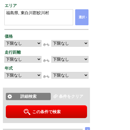
エリア
›
選択
価格
から
走行距離
から
年式
から
詳細検索
条件をクリア
この条件で検索
∧