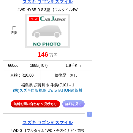
スズキ ワゴンR スマイル
4WD HYBRID S 3型 【フルタイム4W
NEW
選択
146
万円
660cc
1995(H07)
1.9千Km
車検 : R10.08
修復歴 : 無し
福島県 須賀川市 牛袋町101－1
(株)スズキ自販福島 U’s STATION須賀川
無料お問い合わせ & 見積もり
詳細を見る
∧
スズキ ワゴンR スマイル
4WD G 【フルタイム4WD・全方位ナビ・前後