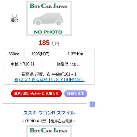
選択
185
万円
660cc
1995(H07)
1.3千Km
車検 : R10.11
修復歴 : 無し
福島県 須賀川市 牛袋町101－1
(株)スズキ自販福島 U’s STATION須賀川
無料お問い合わせ & 見積もり
詳細を見る
∧
スズキ ワゴンR スマイル
HYBRID X 3型 【後席左右電動ス