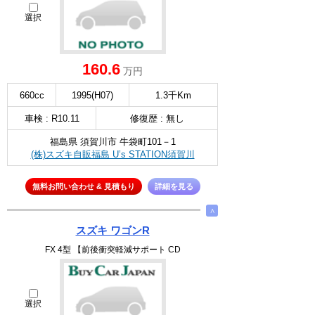
選択
160.6
万円
660cc
1995(H07)
1.3千Km
車検 : R10.11
修復歴 : 無し
福島県 須賀川市 牛袋町101－1
(株)スズキ自販福島 U’s STATION須賀川
無料お問い合わせ & 見積もり
詳細を見る
∧
スズキ ワゴンR
FX 4型 【前後衝突軽減サポート CD
選択