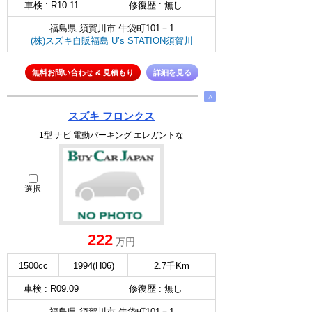
車検 : R10.11
修復歴 : 無し
福島県 須賀川市 牛袋町101－1
(株)スズキ自販福島 U’s STATION須賀川
無料お問い合わせ & 見積もり
詳細を見る
∧
スズキ フロンクス
1型 ナビ 電動パーキング エレガントな
選択
222
万円
1500cc
1994(H06)
2.7千Km
車検 : R09.09
修復歴 : 無し
福島県 須賀川市 牛袋町101－1