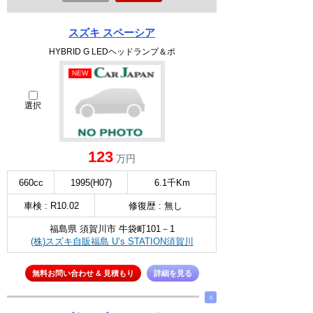
スズキ スペーシア
HYBRID G LEDヘッドランプ＆ポ
NEW
選択
123
万円
660cc
1995(H07)
6.1千Km
車検 : R10.02
修復歴 : 無し
福島県 須賀川市 牛袋町101－1
(株)スズキ自販福島 U’s STATION須賀川
無料お問い合わせ & 見積もり
詳細を見る
∧