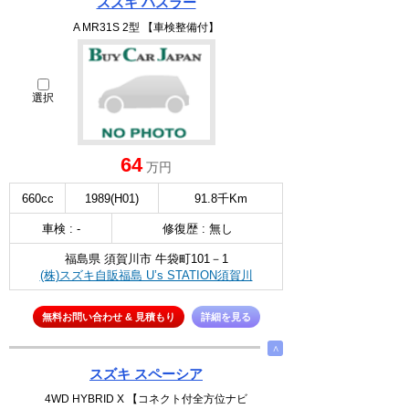
スズキ ハスラー
A MR31S 2型 【車検整備付】
選択
64
万円
660cc
1989(H01)
91.8千Km
車検 : -
修復歴 : 無し
福島県 須賀川市 牛袋町101－1
(株)スズキ自販福島 U’s STATION須賀川
無料お問い合わせ & 見積もり
詳細を見る
∧
スズキ スペーシア
4WD HYBRID X 【コネクト付全方位ナビ