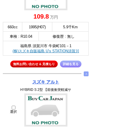
109.8
万円
660cc
1995(H07)
5.9千Km
車検 : R10.04
修復歴 : 無し
福島県 須賀川市 牛袋町101－1
(株)スズキ自販福島 U’s STATION須賀川
無料お問い合わせ & 見積もり
詳細を見る
∧
スズキ アルト
HYBRID S 2型 【前後衝突軽減サ
選択