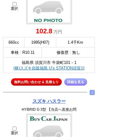
選択
102.8
万円
660cc
1995(H07)
1.4千Km
車検 : R10.11
修復歴 : 無し
福島県 須賀川市 牛袋町101－1
(株)スズキ自販福島 U’s STATION須賀川
無料お問い合わせ & 見積もり
詳細を見る
∧
スズキ ハスラー
HYBRID G 3型 【当店へ直接お問
選択