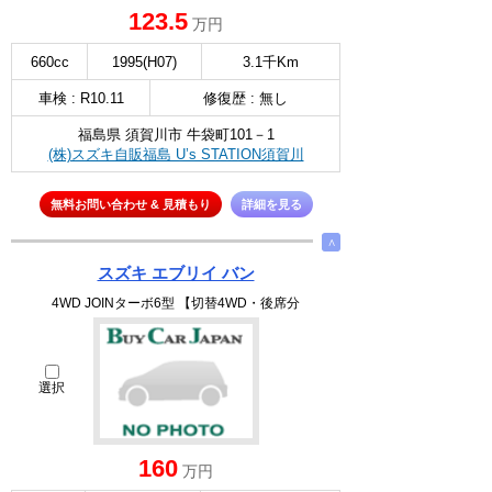
123.5
万円
660cc
1995(H07)
3.1千Km
車検 : R10.11
修復歴 : 無し
福島県 須賀川市 牛袋町101－1
(株)スズキ自販福島 U’s STATION須賀川
無料お問い合わせ & 見積もり
詳細を見る
∧
スズキ エブリイ バン
4WD JOINターボ6型 【切替4WD・後席分
選択
160
万円