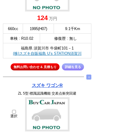
124
万円
660cc
1995(H07)
9.1千Km
車検 : R10.02
修復歴 : 無し
福島県 須賀川市 牛袋町101－1
(株)スズキ自販福島 U’s STATION須賀川
無料お問い合わせ & 見積もり
詳細を見る
∧
スズキ ワゴンR
ZL 5型 標識認識機能 交差点衝突回避
選択