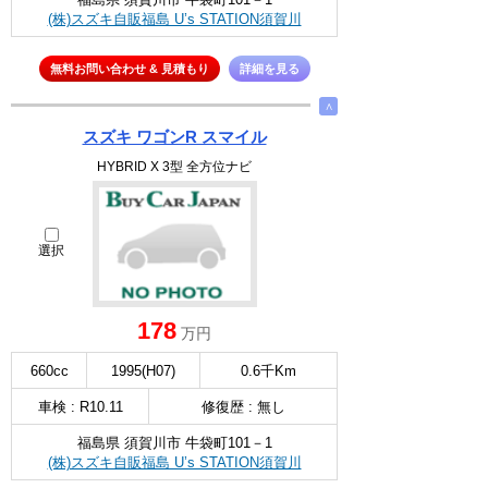
(株)スズキ自販福島 U’s STATION須賀川
無料お問い合わせ & 見積もり
詳細を見る
∧
スズキ ワゴンR スマイル
HYBRID X 3型 全方位ナビ
選択
178
万円
660cc
1995(H07)
0.6千Km
車検 : R10.11
修復歴 : 無し
福島県 須賀川市 牛袋町101－1
(株)スズキ自販福島 U’s STATION須賀川