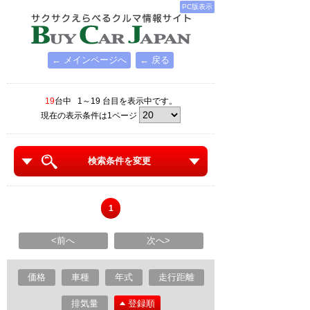
PC版表示
← メインページへ
← 戻る
19
台中 1～19 台目を表示中です。
現在の表示条件は1ページ
検索条件を変更
1
<前へ
次へ>
価格
車種
年式
走行距離
排気量
登録順