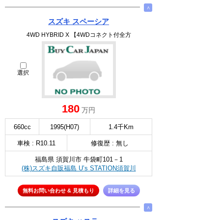
∧
スズキ スペーシア
4WD HYBRID X 【4WDコネクト付全方
選択
180
万円
660cc
1995(H07)
1.4千Km
車検 : R10.11
修復歴 : 無し
福島県 須賀川市 牛袋町101－1
(株)スズキ自販福島 U’s STATION須賀川
無料お問い合わせ & 見積もり
詳細を見る
∧