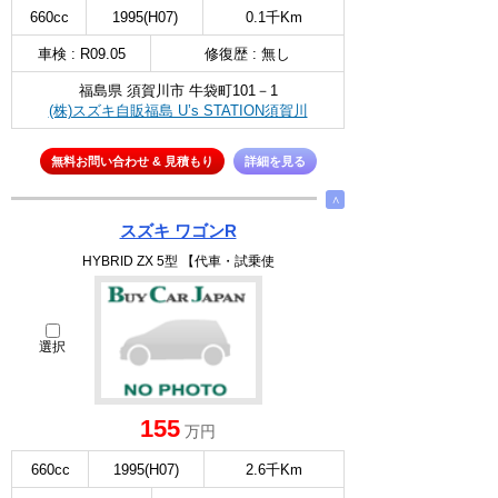
660cc
1995(H07)
0.1千Km
車検 : R09.05
修復歴 : 無し
福島県 須賀川市 牛袋町101－1
(株)スズキ自販福島 U’s STATION須賀川
無料お問い合わせ & 見積もり
詳細を見る
∧
スズキ ワゴンR
HYBRID ZX 5型 【代車・試乗使
選択
155
万円
660cc
1995(H07)
2.6千Km