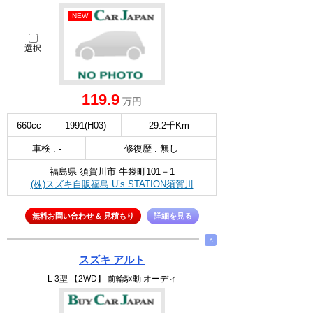
NEW
選択
119.9
万円
660cc
1991(H03)
29.2千Km
車検 : -
修復歴 : 無し
福島県 須賀川市 牛袋町101－1
(株)スズキ自販福島 U’s STATION須賀川
無料お問い合わせ & 見積もり
詳細を見る
∧
スズキ アルト
L 3型 【2WD】 前輪駆動 オーディ