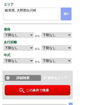
エリア
›
選択
価格
から
走行距離
から
年式
から
詳細検索
条件をクリア
この条件で検索
∧