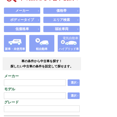
メーカー
価格帯
›
›
ボディータイプ
エリア検索
›
›
低価格車
福祉車両
›
›
電気自動車
新車・未使用車
軽自動車
ハイブリッド車
車の条件から中古車を探す！
探したい中古車の条件を設定して探せます。
メーカー
›
選択
モデル
›
選択
グレード