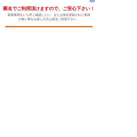
匿名でご利用頂けますので、ご安心下さい！
新着車両をいち早く確認したい、または現在登録された車両
が無い車をお探しの方は是非ご利用下さい。
新着車両お知らせメールに登録する
新着車両お知らせメール
ご希望の車両が登録された際、自動的にメールをお送りす
る便利な機能です。
← メインページへ
← 戻る
中古車情報検索サイト
バイカージャパン
|
|
|
|
|
日本車
ドイツ車
アメリカ車
イギリス車
フランス車
|
イタリア車
スウェーデン車
|
|
|
|
|
|
|
レクサス
トヨタ
日産
ホンダ
三菱
スバル
マツダ
|
|
スズキ
ダイハツ
いすゞ
|
|
|
|
|
メルセデスベンツ
AMG
マイバッハ
スマート
BMW
|
|
|
|
BMW ミニ
BMW アルピナ
ポルシェ
アウディ
|
フォルクスワーゲン
オペル
|
|
|
|
|
キャデラック
シボレー
GMC
ハマー
ビュイック