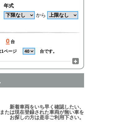
年式
から
0
台
は1ページ
台です。
。
でご利用頂けますので、ご安心下さい!
新着車両をいち早く確認したい、
または現在登録された車両が無い車を
お探しの方は是非ご利用下さい。