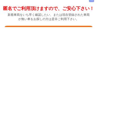
匿名でご利用頂けますので、ご安心下さい！
新着車両をいち早く確認したい、または現在登録された車両
が無い車をお探しの方は是非ご利用下さい。
新着車両お知らせメールに登録する
新着車両お知らせメール
ご希望の車両が登録された際、自動的にメールをお送りす
る便利な機能です。
← メインページへ
← 戻る
中古車情報検索サイト
バイカージャパン
|
|
|
|
|
日本車
ドイツ車
アメリカ車
イギリス車
フランス車
|
イタリア車
スウェーデン車
|
|
|
|
|
|
|
レクサス
トヨタ
日産
ホンダ
三菱
スバル
マツダ
|
|
スズキ
ダイハツ
いすゞ
|
|
|
|
|
メルセデスベンツ
AMG
マイバッハ
スマート
BMW
|
|
|
|
BMW ミニ
BMW アルピナ
ポルシェ
アウディ
|
フォルクスワーゲン
オペル
|
|
|
|
|
キャデラック
シボレー
GMC
ハマー
ビュイック