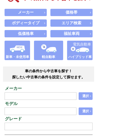
メーカー
価格帯
›
›
ボディータイプ
エリア検索
›
›
低価格車
福祉車両
›
›
電気自動車
新車・未使用車
軽自動車
ハイブリッド車
車の条件から中古車を探す！
探したい中古車の条件を設定して探せます。
メーカー
›
選択
モデル
›
選択
グレード