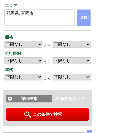
エリア
›
選択
価格
から
走行距離
から
年式
から
詳細検索
条件をクリア
この条件で検索
∧