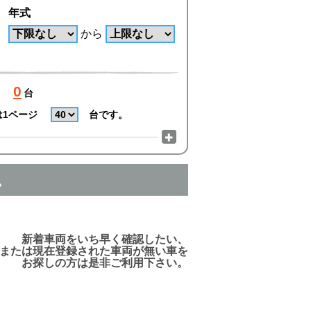
年式
から
0
台
は1ページ
台です。
。
でご利用頂けますので、ご安心下さい!
新着車両をいち早く確認したい、
または現在登録された車両が無い車を
お探しの方は是非ご利用下さい。