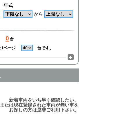
年式
から
0
台
は1ページ
台です。
。
でご利用頂けますので、ご安心下さい!
新着車両をいち早く確認したい、
または現在登録された車両が無い車を
お探しの方は是非ご利用下さい。