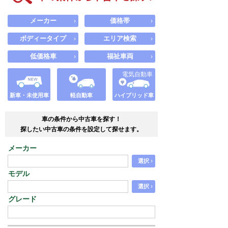
メーカー
価格帯
›
›
ボディータイプ
エリア検索
›
›
低価格車
福祉車両
›
›
電気自動車
新車・未使用車
軽自動車
ハイブリッド車
車の条件から中古車を探す！
探したい中古車の条件を設定して探せます。
メーカー
›
選択
モデル
›
選択
グレード