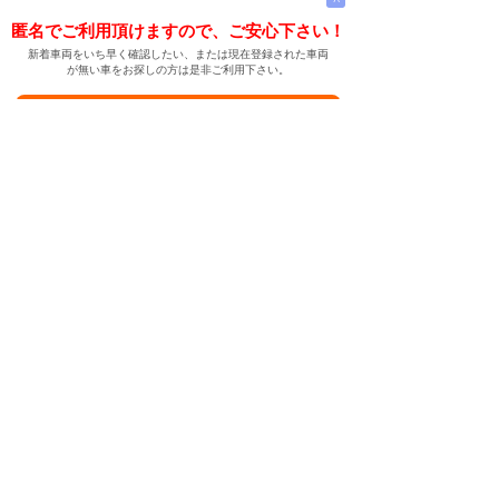
匿名でご利用頂けますので、ご安心下さい！
新着車両をいち早く確認したい、または現在登録された車両
が無い車をお探しの方は是非ご利用下さい。
新着車両お知らせメールに登録する
新着車両お知らせメール
ご希望の車両が登録された際、自動的にメールをお送りす
る便利な機能です。
← メインページへ
← 戻る
中古車情報検索サイト
バイカージャパン
|
|
|
|
|
日本車
ドイツ車
アメリカ車
イギリス車
フランス車
|
イタリア車
スウェーデン車
|
|
|
|
|
|
|
レクサス
トヨタ
日産
ホンダ
三菱
スバル
マツダ
|
|
スズキ
ダイハツ
いすゞ
|
|
|
|
|
メルセデスベンツ
AMG
マイバッハ
スマート
BMW
|
|
|
|
BMW ミニ
BMW アルピナ
ポルシェ
アウディ
|
フォルクスワーゲン
オペル
|
|
|
|
|
キャデラック
シボレー
GMC
ハマー
ビュイック