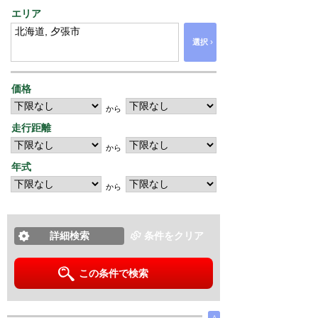
エリア
›
選択
価格
から
走行距離
から
年式
から
詳細検索
条件をクリア
この条件で検索
∧