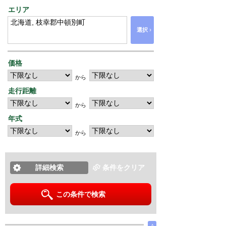
エリア
›
選択
価格
から
走行距離
から
年式
から
詳細検索
条件をクリア
この条件で検索
∧