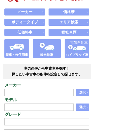
メーカー
価格帯
›
›
ボディータイプ
エリア検索
›
›
低価格車
福祉車両
›
›
電気自動車
新車・未使用車
軽自動車
ハイブリッド車
車の条件から中古車を探す！
探したい中古車の条件を設定して探せます。
メーカー
›
選択
モデル
›
選択
グレード