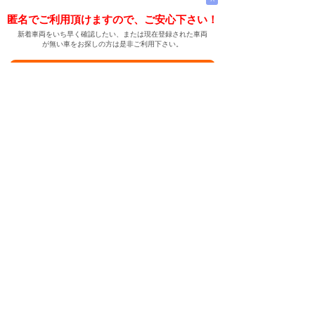
匿名でご利用頂けますので、ご安心下さい！
新着車両をいち早く確認したい、または現在登録された車両
が無い車をお探しの方は是非ご利用下さい。
新着車両お知らせメールに登録する
新着車両お知らせメール
ご希望の車両が登録された際、自動的にメールをお送りす
る便利な機能です。
← メインページへ
← 戻る
中古車情報検索サイト
バイカージャパン
|
|
|
|
|
日本車
ドイツ車
アメリカ車
イギリス車
フランス車
|
イタリア車
スウェーデン車
|
|
|
|
|
|
|
レクサス
トヨタ
日産
ホンダ
三菱
スバル
マツダ
|
|
スズキ
ダイハツ
いすゞ
|
|
|
|
|
メルセデスベンツ
AMG
マイバッハ
スマート
BMW
|
|
|
|
BMW ミニ
BMW アルピナ
ポルシェ
アウディ
|
フォルクスワーゲン
オペル
|
|
|
|
|
キャデラック
シボレー
GMC
ハマー
ビュイック