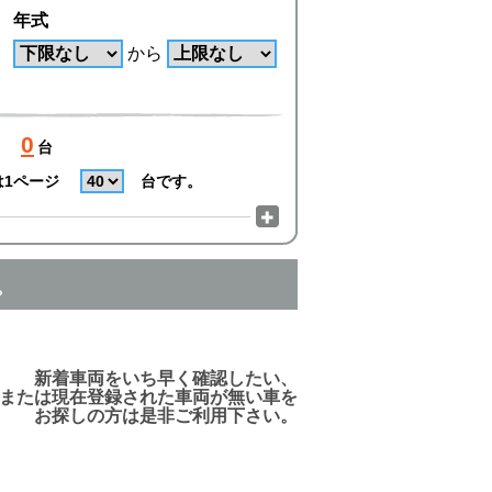
年式
から
0
台
は1ページ
台です。
。
でご利用頂けますので、ご安心下さい!
新着車両をいち早く確認したい、
または現在登録された車両が無い車を
お探しの方は是非ご利用下さい。