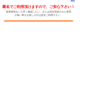
匿名でご利用頂けますので、ご安心下さい！
新着車両をいち早く確認したい、または現在登録された車両
が無い車をお探しの方は是非ご利用下さい。
新着車両お知らせメールに登録する
新着車両お知らせメール
ご希望の車両が登録された際、自動的にメールをお送りす
る便利な機能です。
← メインページへ
← 戻る
中古車情報検索サイト
バイカージャパン
|
|
|
|
|
日本車
ドイツ車
アメリカ車
イギリス車
フランス車
|
イタリア車
スウェーデン車
|
|
|
|
|
|
|
レクサス
トヨタ
日産
ホンダ
三菱
スバル
マツダ
|
|
スズキ
ダイハツ
いすゞ
|
|
|
|
|
メルセデスベンツ
AMG
マイバッハ
スマート
BMW
|
|
|
|
BMW ミニ
BMW アルピナ
ポルシェ
アウディ
|
フォルクスワーゲン
オペル
|
|
|
|
|
キャデラック
シボレー
GMC
ハマー
ビュイック