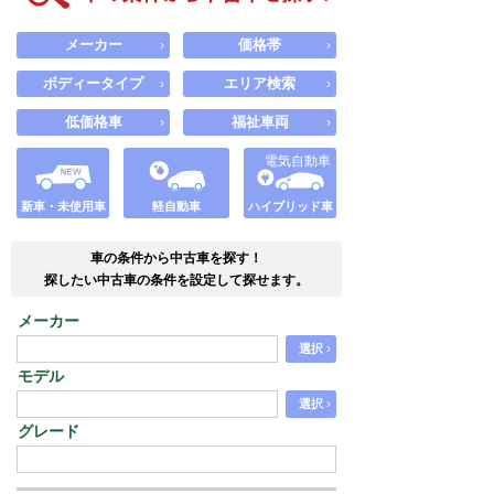
メーカー
価格帯
›
›
ボディータイプ
エリア検索
›
›
低価格車
福祉車両
›
›
電気自動車
新車・未使用車
軽自動車
ハイブリッド車
車の条件から中古車を探す！
探したい中古車の条件を設定して探せます。
メーカー
›
選択
モデル
›
選択
グレード