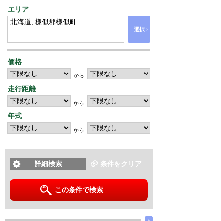
エリア
›
選択
価格
から
走行距離
から
年式
から
詳細検索
条件をクリア
この条件で検索
∧