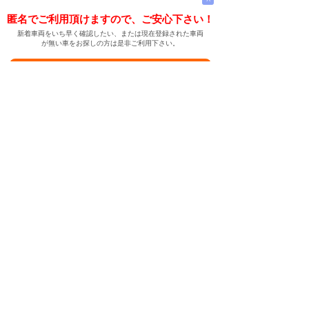
匿名でご利用頂けますので、ご安心下さい！
新着車両をいち早く確認したい、または現在登録された車両
が無い車をお探しの方は是非ご利用下さい。
新着車両お知らせメールに登録する
新着車両お知らせメール
ご希望の車両が登録された際、自動的にメールをお送りす
る便利な機能です。
← メインページへ
← 戻る
中古車情報検索サイト
バイカージャパン
|
|
|
|
|
日本車
ドイツ車
アメリカ車
イギリス車
フランス車
|
イタリア車
スウェーデン車
|
|
|
|
|
|
|
レクサス
トヨタ
日産
ホンダ
三菱
スバル
マツダ
|
|
スズキ
ダイハツ
いすゞ
|
|
|
|
|
メルセデスベンツ
AMG
マイバッハ
スマート
BMW
|
|
|
|
BMW ミニ
BMW アルピナ
ポルシェ
アウディ
|
フォルクスワーゲン
オペル
|
|
|
|
|
キャデラック
シボレー
GMC
ハマー
ビュイック