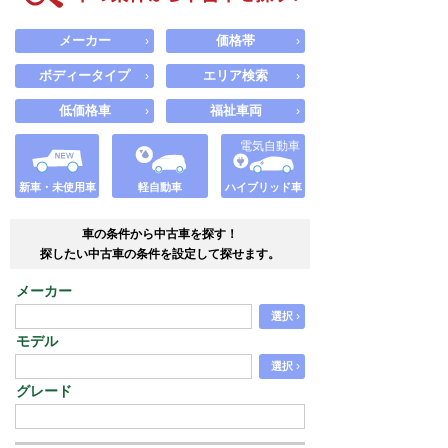
メーカー
価格帯
›
›
ボディータイプ
エリア検索
›
›
低価格車
福祉車両
›
›
電気自動車
新車・未使用車
軽自動車
ハイブリッド車
車の条件から中古車を探す！
探したい中古車の条件を設定して探せます。
メーカー
›
選択
モデル
›
選択
グレード