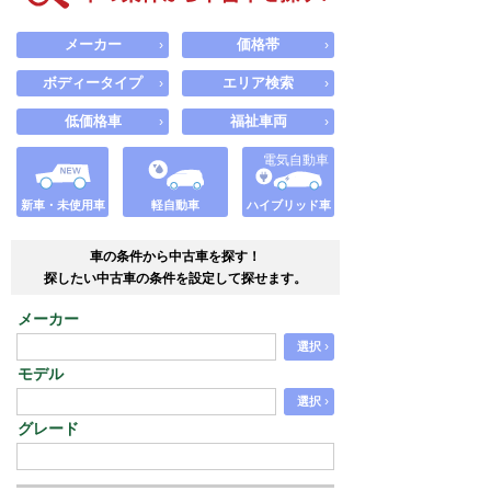
メーカー
価格帯
›
›
ボディータイプ
エリア検索
›
›
低価格車
福祉車両
›
›
電気自動車
新車・未使用車
軽自動車
ハイブリッド車
車の条件から中古車を探す！
探したい中古車の条件を設定して探せます。
メーカー
›
選択
モデル
›
選択
グレード