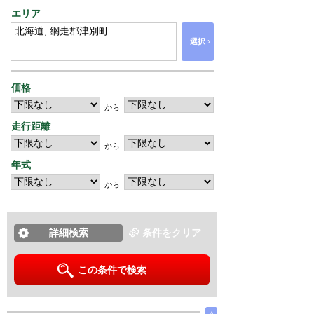
エリア
›
選択
価格
から
走行距離
から
年式
から
詳細検索
条件をクリア
この条件で検索
∧