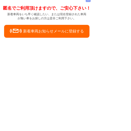
匿名でご利用頂けますので、ご安心下さい！
新着車両をいち早く確認したい、または現在登録された車両
が無い車をお探しの方は是非ご利用下さい。
新着車両お知らせメールに登録する
新着車両お知らせメール
ご希望の車両が登録された際、自動的にメールをお送りす
る便利な機能です。
← メインページへ
← 戻る
娘用の中古車を北海道網走郡津別町で探したい
中古車情報検索サイト
バイカージャパン
|
|
|
|
|
日本車
ドイツ車
アメリカ車
イギリス車
フランス車
|
イタリア車
スウェーデン車
|
|
|
|
|
|
|
レクサス
トヨタ
日産
ホンダ
三菱
スバル
マツダ
|
|
スズキ
ダイハツ
いすゞ