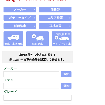
メーカー
価格帯
›
›
ボディータイプ
エリア検索
›
›
低価格車
福祉車両
›
›
電気自動車
新車・未使用車
軽自動車
ハイブリッド車
車の条件から中古車を探す！
探したい中古車の条件を設定して探せます。
メーカー
›
選択
モデル
›
選択
グレード