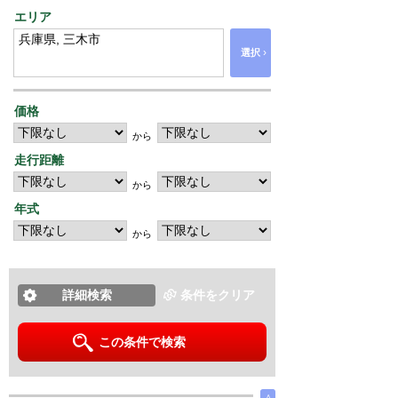
エリア
›
選択
価格
から
走行距離
から
年式
から
詳細検索
条件をクリア
この条件で検索
∧