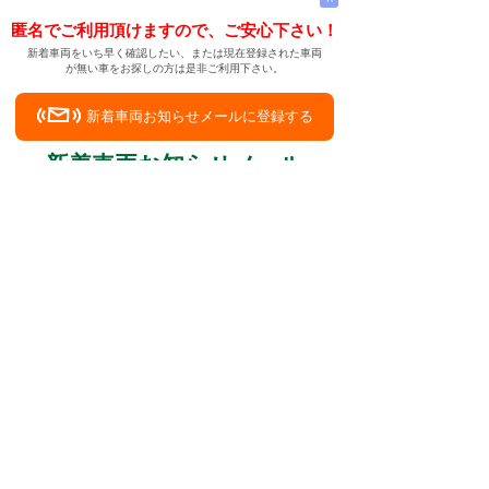
匿名でご利用頂けますので、ご安心下さい！
新着車両をいち早く確認したい、または現在登録された車両
が無い車をお探しの方は是非ご利用下さい。
新着車両お知らせメールに登録する
新着車両お知らせメール
ご希望の車両が登録された際、自動的にメールをお送りす
る便利な機能です。
← メインページへ
← 戻る
たまに兵庫県三木市の中古車のお店をのぞいて
います
中古車情報検索サイト
バイカージャパン
|
|
|
|
|
日本車
ドイツ車
アメリカ車
イギリス車
フランス車
|
イタリア車
スウェーデン車
|
|
|
|
|
|
|