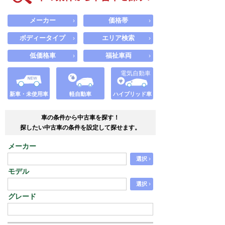
メーカー
価格帯
›
›
ボディータイプ
エリア検索
›
›
低価格車
福祉車両
›
›
電気自動車
新車・未使用車
軽自動車
ハイブリッド車
車の条件から中古車を探す！
探したい中古車の条件を設定して探せます。
メーカー
›
選択
モデル
›
選択
グレード