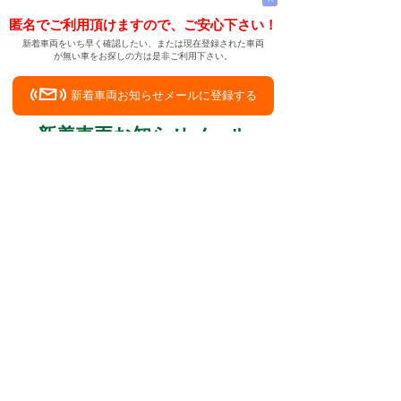
匿名でご利用頂けますので、ご安心下さい！
新着車両をいち早く確認したい、または現在登録された車両
が無い車をお探しの方は是非ご利用下さい。
新着車両お知らせメールに登録する
新着車両お知らせメール
ご希望の車両が登録された際、自動的にメールをお送りす
る便利な機能です。
← メインページへ
← 戻る
兵庫県南あわじ市なんだけど、中古車、携帯の
サイトで探せる？
中古車情報検索サイト
バイカージャパン
|
|
|
|
|
日本車
ドイツ車
アメリカ車
イギリス車
フランス車
|
イタリア車
スウェーデン車
|
|
|
|
|
|
|