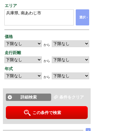
エリア
›
選択
価格
から
走行距離
から
年式
から
詳細検索
条件をクリア
この条件で検索
∧