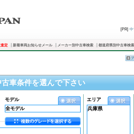
[PR]
中
取査定
新着車両お知らせメール
メーカー別中古車検索
都道府県別中古車検
中古車条件を選んで下さい
モデル
エリア
兵庫県