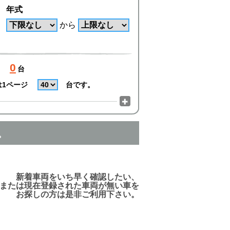
年式
から
0
台
は1ページ
台です。
。
でご利用頂けますので、ご安心下さい!
新着車両をいち早く確認したい、
または現在登録された車両が無い車を
お探しの方は是非ご利用下さい。