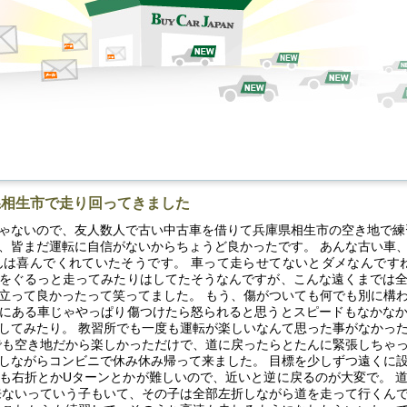
県相生市で走り回ってきました
ゃないので、友人数人で古い中古車を借りて兵庫県相生市の空き地で練
、皆まだ運転に自信がないからちょうど良かったです。 あんな古い車
は喜んでくれていたそうです。 車って走らせてないとダメなんです
をぐるっと走ってみたりはしてたそうなんですが、こんな遠くまでは
立って良かったって笑ってました。 もう、傷がついても何でも別に構
にある車じゃやっぱり傷つけたら怒られると思うとスピードもなかな
してみたり。 教習所でも一度も運転が楽しいなんて思った事がなかっ
でも空き地だから楽しかっただけで、道に戻ったらとたんに緊張しちゃ
しながらコンビニで休み休み帰って来ました。 目標を少しずつ遠くに
も右折とかUターンとかが難しいので、近いと逆に戻るのが大変で。 
来ないっていう子もいて、その子は全部左折しながら道を走って行くん