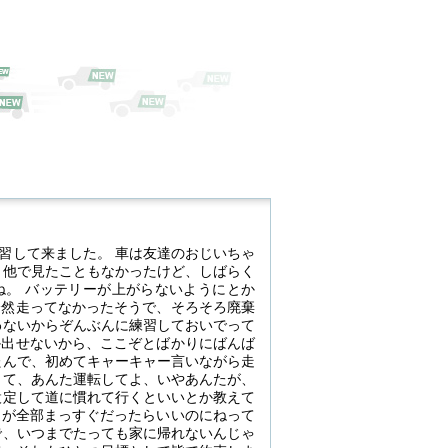
習して来ました。 車は友達のおじいちゃ
、他で見たこともなかったけど、しばらく
ね。 バッテリーが上がらないようにとか
全然走ってなかったそうで、そろそろ廃棄
わないからぞんぶんに練習しておいでって
か出せないから、ここぞとばかりにばんば
たんで、初めてキャーキャー言いながら走
って、あんた運転してよ、いやあんたが、
設定して道に慣れて行くといいとか教えて
道が全部まっすぐだったらいいのにねって
で、いつまでたっても家に帰れないんじゃ