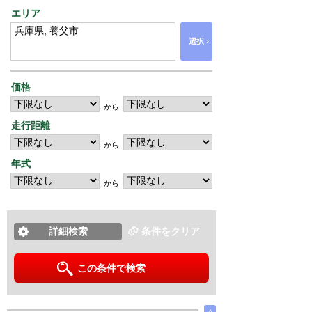
エリア
›
選択
価格
から
走行距離
から
年式
から
詳細検索
条件をクリア
この条件で検索
∧