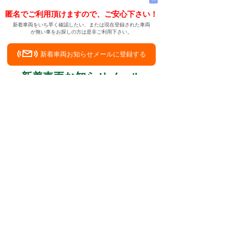
匿名でご利用頂けますので、ご安心下さい！
新着車両をいち早く確認したい、または現在登録された車両
が無い車をお探しの方は是非ご利用下さい。
新着車両お知らせメールに登録する
新着車両お知らせメール
ご希望の車両が登録された際、自動的にメールをお送りす
る便利な機能です。
← メインページへ
← 戻る
介護用の中古車を兵庫県養父市で購入したいで
す
中古車情報検索サイト
バイカージャパン
|
|
|
|
|
日本車
ドイツ車
アメリカ車
イギリス車
フランス車
|
イタリア車
スウェーデン車
|
|
|
|
|
|
|