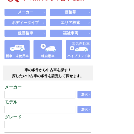
メーカー
価格帯
›
›
ボディータイプ
エリア検索
›
›
低価格車
福祉車両
›
›
電気自動車
新車・未使用車
軽自動車
ハイブリッド車
車の条件から中古車を探す！
探したい中古車の条件を設定して探せます。
メーカー
›
選択
モデル
›
選択
グレード