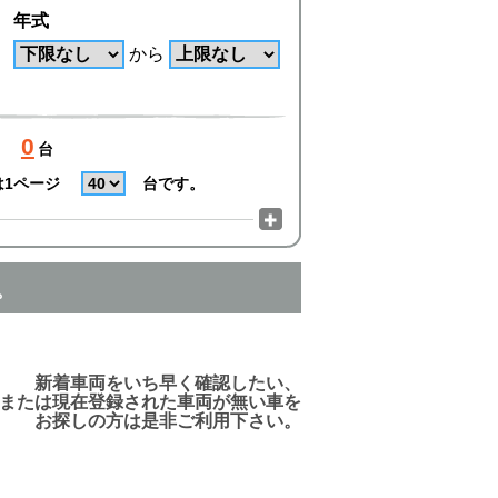
年式
から
0
台
は1ページ
台です。
。
でご利用頂けますので、ご安心下さい!
新着車両をいち早く確認したい、
または現在登録された車両が無い車を
お探しの方は是非ご利用下さい。