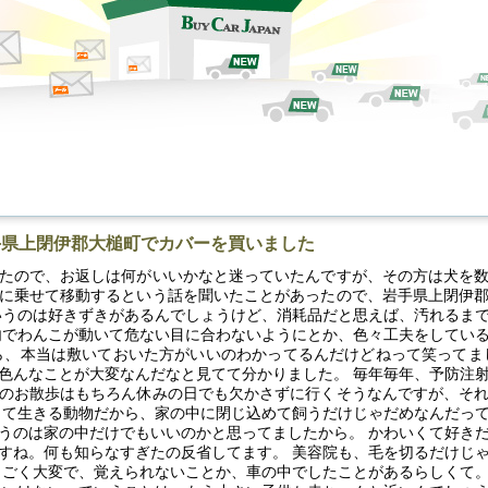
手県上閉伊郡大槌町でカバーを買いました
たので、お返しは何がいいかなと迷っていたんですが、その方は犬を
に乗せて移動するという話を聞いたことがあったので、岩手県上閉伊
いうのは好きずきがあるんでしょうけど、消耗品だと思えば、汚れるま
内でわんこが動いて危ない目に合わないようにとか、色々工夫をしてい
ら、本当は敷いておいた方がいいのわかってるんだけどねって笑ってま
色んなことが大変なんだなと見てて分かりました。 毎年毎年、予防注
のお散歩はもちろん休みの日でも欠かさずに行くそうなんですが、そ
って生きる動物だから、家の中に閉じ込めて飼うだけじゃだめなんだっ
うのは家の中だけでもいいのかと思ってましたから。 かわいくて好き
すね。何も知らなすぎたの反省してます。 美容院も、毛を切るだけじ
っごく大変で、覚えられないことか、車の中でしたことがあるらしくて