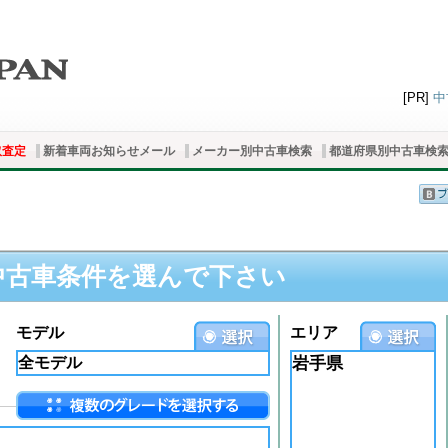
[PR]
中
取査定
新着車両お知らせメール
メーカー別中古車検索
都道府県別中古車検
中古車条件を選んで下さい
モデル
エリア
岩手県