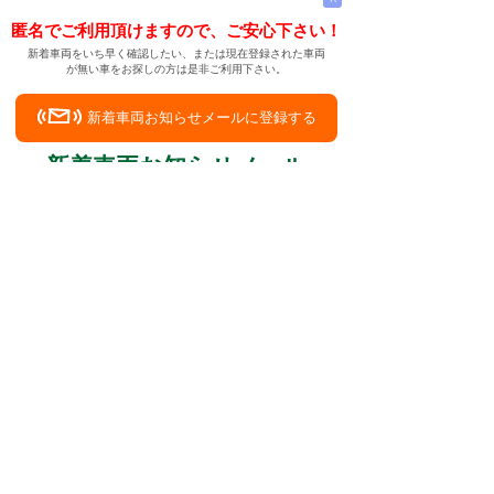
匿名でご利用頂けますので、ご安心下さい！
新着車両をいち早く確認したい、または現在登録された車両
が無い車をお探しの方は是非ご利用下さい。
新着車両お知らせメールに登録する
新着車両お知らせメール
ご希望の車両が登録された際、自動的にメールをお送りす
る便利な機能です。
← メインページへ
← 戻る
おふくろ用の中古車を岩手県和賀郡西和賀町で
探してみます
中古車情報検索サイト
バイカージャパン
|
|
|
|
|
日本車
ドイツ車
アメリカ車
イギリス車
フランス車
|
イタリア車
スウェーデン車
|
|
|
|
|
|
|