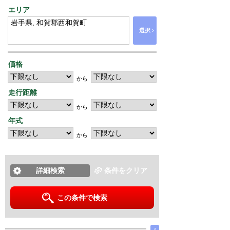
エリア
›
選択
価格
から
走行距離
から
年式
から
詳細検索
条件をクリア
この条件で検索
∧