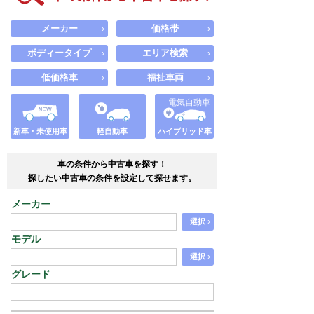
メーカー
価格帯
›
›
ボディータイプ
エリア検索
›
›
低価格車
福祉車両
›
›
電気自動車
新車・未使用車
軽自動車
ハイブリッド車
車の条件から中古車を探す！
探したい中古車の条件を設定して探せます。
メーカー
›
選択
モデル
›
選択
グレード