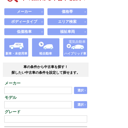
メーカー
価格帯
›
›
ボディータイプ
エリア検索
›
›
低価格車
福祉車両
›
›
電気自動車
新車・未使用車
軽自動車
ハイブリッド車
車の条件から中古車を探す！
探したい中古車の条件を設定して探せます。
メーカー
›
選択
モデル
›
選択
グレード