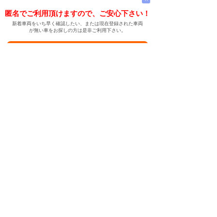
匿名でご利用頂けますので、ご安心下さい！
新着車両をいち早く確認したい、または現在登録された車両
が無い車をお探しの方は是非ご利用下さい。
新着車両お知らせメールに登録する
新着車両お知らせメール
ご希望の車両が登録された際、自動的にメールをお送りす
る便利な機能です。
← メインページへ
← 戻る
中古車情報検索サイト
バイカージャパン
|
|
|
|
|
日本車
ドイツ車
アメリカ車
イギリス車
フランス車
|
イタリア車
スウェーデン車
|
|
|
|
|
|
|
レクサス
トヨタ
日産
ホンダ
三菱
スバル
マツダ
|
|
スズキ
ダイハツ
いすゞ
|
|
|
|
|
メルセデスベンツ
AMG
マイバッハ
スマート
BMW
|
|
|
|
BMW ミニ
BMW アルピナ
ポルシェ
アウディ
|
フォルクスワーゲン
オペル
|
|
|
|
|
キャデラック
シボレー
GMC
ハマー
ビュイック