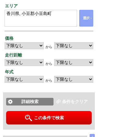
エリア
›
選択
価格
から
走行距離
から
年式
から
詳細検索
条件をクリア
この条件で検索
∧