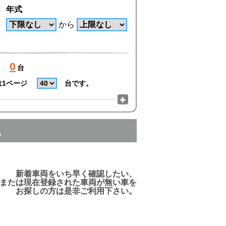
年式
から
0
台
は1ページ
台です。
。
でご利用頂けますので、ご安心下さい!
新着車両をいち早く確認したい、
または現在登録された車両が無い車を
お探しの方は是非ご利用下さい。