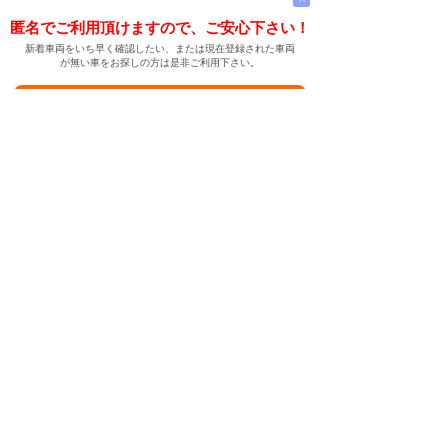
匿名でご利用頂けますので、ご安心下さい！
新着車両をいち早く確認したい、または現在登録された車両
が無い車をお探しの方は是非ご利用下さい。
新着車両お知らせメールに登録する
新着車両お知らせメール
ご希望の車両が登録された際、自動的にメールをお送りす
る便利な機能です。
← メインページへ
← 戻る
中古車情報検索サイト
バイカージャパン
|
|
|
|
|
日本車
ドイツ車
アメリカ車
イギリス車
フランス車
|
イタリア車
スウェーデン車
|
|
|
|
|
|
|
レクサス
トヨタ
日産
ホンダ
三菱
スバル
マツダ
|
|
スズキ
ダイハツ
いすゞ
|
|
|
|
|
メルセデスベンツ
AMG
マイバッハ
スマート
BMW
|
|
|
|
BMW ミニ
BMW アルピナ
ポルシェ
アウディ
|
フォルクスワーゲン
オペル
|
|
|
|
|
キャデラック
シボレー
GMC
ハマー
ビュイック