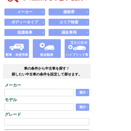
メーカー
価格帯
›
›
ボディータイプ
エリア検索
›
›
低価格車
福祉車両
›
›
電気自動車
新車・未使用車
軽自動車
ハイブリッド車
車の条件から中古車を探す！
探したい中古車の条件を設定して探せます。
メーカー
›
選択
モデル
›
選択
グレード