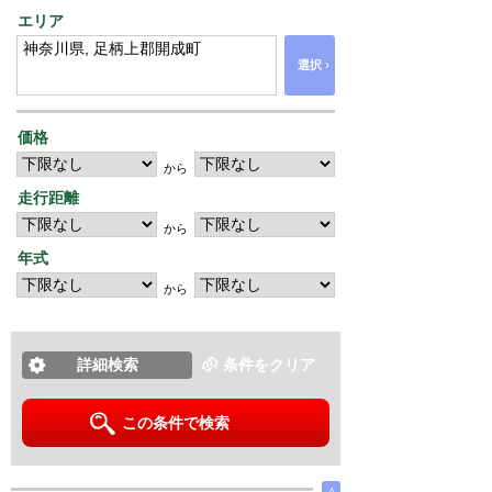
エリア
›
選択
価格
から
走行距離
から
年式
から
詳細検索
条件をクリア
この条件で検索
∧