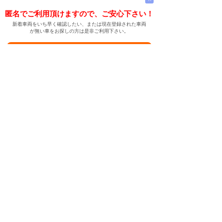
匿名でご利用頂けますので、ご安心下さい！
新着車両をいち早く確認したい、または現在登録された車両
が無い車をお探しの方は是非ご利用下さい。
新着車両お知らせメールに登録する
新着車両お知らせメール
ご希望の車両が登録された際、自動的にメールをお送りす
る便利な機能です。
← メインページへ
← 戻る
中古車情報検索サイト
バイカージャパン
|
|
|
|
|
日本車
ドイツ車
アメリカ車
イギリス車
フランス車
|
イタリア車
スウェーデン車
|
|
|
|
|
|
|
レクサス
トヨタ
日産
ホンダ
三菱
スバル
マツダ
|
|
スズキ
ダイハツ
いすゞ
|
|
|
|
|
メルセデスベンツ
AMG
マイバッハ
スマート
BMW
|
|
|
|
BMW ミニ
BMW アルピナ
ポルシェ
アウディ
|
フォルクスワーゲン
オペル
|
|
|
|
|
キャデラック
シボレー
GMC
ハマー
ビュイック