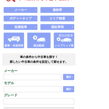
メーカー
価格帯
›
›
ボディータイプ
エリア検索
›
›
低価格車
福祉車両
›
›
電気自動車
新車・未使用車
軽自動車
ハイブリッド車
車の条件から中古車を探す！
探したい中古車の条件を設定して探せます。
メーカー
›
選択
モデル
›
選択
グレード