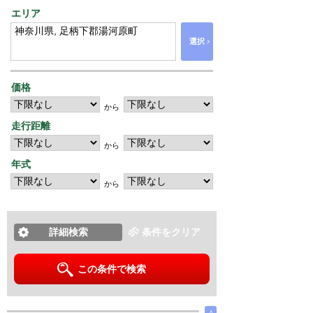
エリア
›
選択
価格
から
走行距離
から
年式
から
詳細検索
条件をクリア
この条件で検索
∧