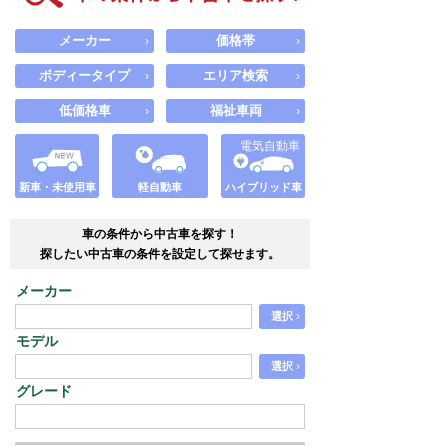
メーカー
価格帯
›
›
ボディータイプ
エリア検索
›
›
低価格車
福祉車両
›
›
電気自動車
新車・未使用車
軽自動車
ハイブリッド車
車の条件から中古車を探す！
探したい中古車の条件を設定して探せます。
メーカー
›
選択
モデル
›
選択
グレード