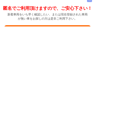
匿名でご利用頂けますので、ご安心下さい！
新着車両をいち早く確認したい、または現在登録された車両
が無い車をお探しの方は是非ご利用下さい。
新着車両お知らせメールに登録する
新着車両お知らせメール
ご希望の車両が登録された際、自動的にメールをお送りす
る便利な機能です。
← メインページへ
← 戻る
中古車情報検索サイト
バイカージャパン
|
|
|
|
|
日本車
ドイツ車
アメリカ車
イギリス車
フランス車
|
イタリア車
スウェーデン車
|
|
|
|
|
|
|
レクサス
トヨタ
日産
ホンダ
三菱
スバル
マツダ
|
|
スズキ
ダイハツ
いすゞ
|
|
|
|
|
メルセデスベンツ
AMG
マイバッハ
スマート
BMW
|
|
|
|
BMW ミニ
BMW アルピナ
ポルシェ
アウディ
|
フォルクスワーゲン
オペル
|
|
|
|
|
キャデラック
シボレー
GMC
ハマー
ビュイック