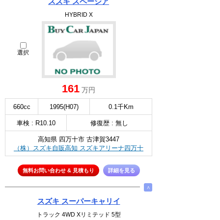
スズキ スペーシア
HYBRID X
選択
161
万円
660cc
1995(H07)
0.1千Km
車検 : R10.10
修復歴 : 無し
高知県 四万十市 古津賀3447
（株）スズキ自販高知 スズキアリーナ四万十
無料お問い合わせ & 見積もり
詳細を見る
∧
スズキ スーパーキャリイ
トラック 4WD Xリミテッド 5型