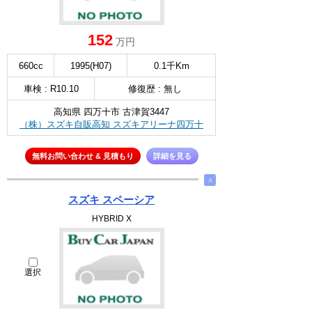
152
万円
660cc
1995(H07)
0.1千Km
車検 : R10.10
修復歴 : 無し
高知県 四万十市 古津賀3447
（株）スズキ自販高知 スズキアリーナ四万十
無料お問い合わせ & 見積もり
詳細を見る
∧
スズキ スペーシア
HYBRID X
選択