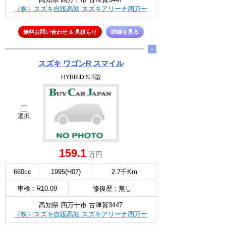
（株）スズキ自販高知 スズキアリーナ四万十
無料お問い合わせ & 見積もり
詳細を見る
∧
スズキ ワゴンR スマイル
HYBRID S 3型
選択
159.1
万円
660cc
1995(H07)
2.7千Km
車検 : R10.09
修復歴 : 無し
高知県 四万十市 古津賀3447
（株）スズキ自販高知 スズキアリーナ四万十