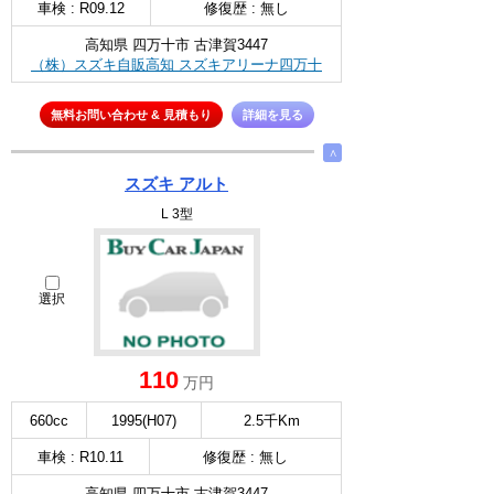
車検 : R09.12
修復歴 : 無し
高知県 四万十市 古津賀3447
（株）スズキ自販高知 スズキアリーナ四万十
無料お問い合わせ & 見積もり
詳細を見る
∧
スズキ アルト
L 3型
選択
110
万円
660cc
1995(H07)
2.5千Km
車検 : R10.11
修復歴 : 無し
高知県 四万十市 古津賀3447