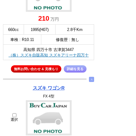
210
万円
660cc
1995(H07)
2.8千Km
車検 : R10.11
修復歴 : 無し
高知県 四万十市 古津賀3447
（株）スズキ自販高知 スズキアリーナ四万十
無料お問い合わせ & 見積もり
詳細を見る
∧
スズキ ワゴンR
FX 4型
選択