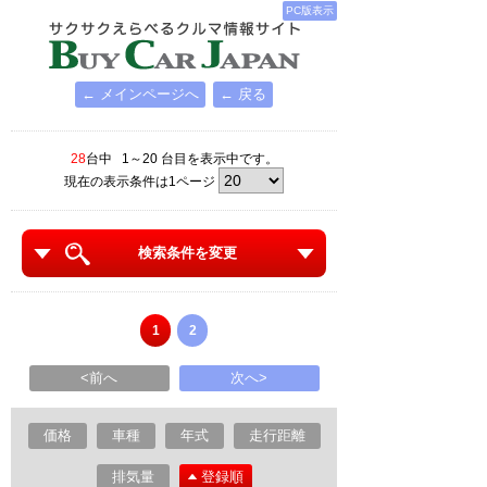
PC版表示
← メインページへ
← 戻る
28
台中 1～20 台目を表示中です。
現在の表示条件は1ページ
検索条件を変更
1
2
<前へ
次へ>
価格
車種
年式
走行距離
排気量
登録順