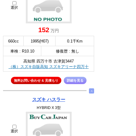
選択
152
万円
660cc
1995(H07)
0.1千Km
車検 : R10.10
修復歴 : 無し
高知県 四万十市 古津賀3447
（株）スズキ自販高知 スズキアリーナ四万十
無料お問い合わせ & 見積もり
詳細を見る
∧
スズキ ハスラー
HYBRID X 3型
選択