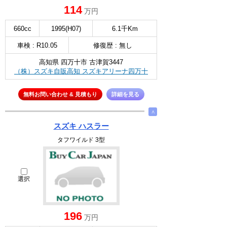
114
万円
660cc
1995(H07)
6.1千Km
車検 : R10.05
修復歴 : 無し
高知県 四万十市 古津賀3447
（株）スズキ自販高知 スズキアリーナ四万十
無料お問い合わせ & 見積もり
詳細を見る
∧
スズキ ハスラー
タフワイルド 3型
選択
196
万円