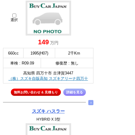
選択
149
万円
660cc
1995(H07)
2千Km
車検 : R09.09
修復歴 : 無し
高知県 四万十市 古津賀3447
（株）スズキ自販高知 スズキアリーナ四万十
無料お問い合わせ & 見積もり
詳細を見る
∧
スズキ ハスラー
HYBRID X 3型