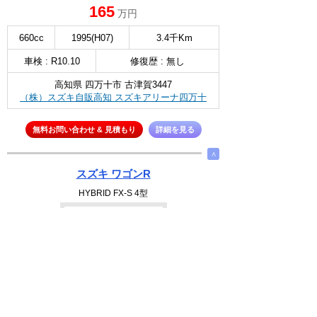
165
万円
660cc
1995(H07)
3.4千Km
車検 : R10.10
修復歴 : 無し
高知県 四万十市 古津賀3447
（株）スズキ自販高知 スズキアリーナ四万十
無料お問い合わせ & 見積もり
詳細を見る
∧
スズキ ワゴンR
HYBRID FX-S 4型
選択
131
万円