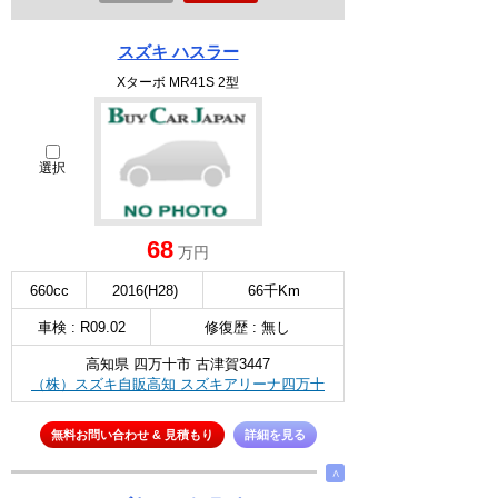
スズキ ハスラー
Xターボ MR41S 2型
選択
68
万円
660cc
2016(H28)
66千Km
車検 : R09.02
修復歴 : 無し
高知県 四万十市 古津賀3447
（株）スズキ自販高知 スズキアリーナ四万十
無料お問い合わせ & 見積もり
詳細を見る
∧