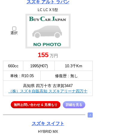
スズキ アルト ラパン
LC LC X 5型
選択
155
万円
660cc
1995(H07)
10.3千Km
車検 : R10.05
修復歴 : 無し
高知県 四万十市 古津賀3447
（株）スズキ自販高知 スズキアリーナ四万十
無料お問い合わせ & 見積もり
詳細を見る
∧
スズキ スイフト
HYBRID MX