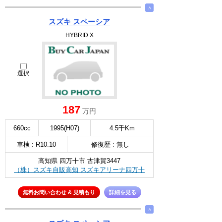
∧
スズキ スペーシア
HYBRID X
選択
187
万円
660cc
1995(H07)
4.5千Km
車検 : R10.10
修復歴 : 無し
高知県 四万十市 古津賀3447
（株）スズキ自販高知 スズキアリーナ四万十
無料お問い合わせ & 見積もり
詳細を見る
∧