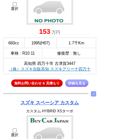
選択
153
万円
660cc
1995(H07)
1.7千Km
車検 : R10.11
修復歴 : 無し
高知県 四万十市 古津賀3447
（株）スズキ自販高知 スズキアリーナ四万十
無料お問い合わせ & 見積もり
詳細を見る
∧
スズキ スペーシア カスタム
カスタム HYBRID XSターボ
選択