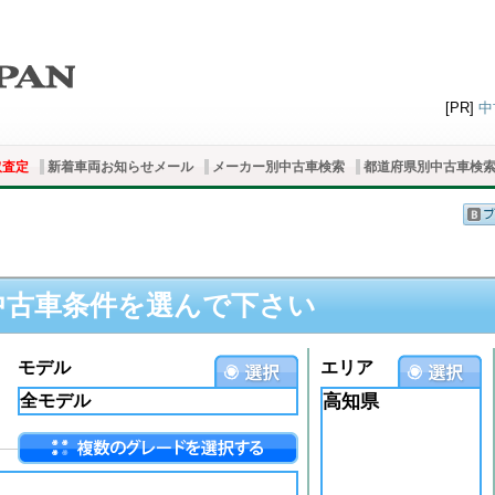
[PR]
中
取査定
新着車両お知らせメール
メーカー別中古車検索
都道府県別中古車検
中古車条件を選んで下さい
モデル
エリア
高知県