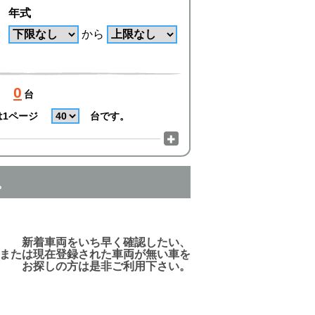
年式
から
0
台
は1ページ
台です。
。
でご利用頂けますので、ご安心下さい!
新着車両をいち早く確認したい、
または現在登録された車両が無い車を
お探しの方は是非ご利用下さい。