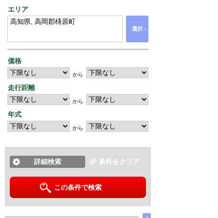
エリア
›
選択
価格
から
走行距離
から
年式
から
詳細検索
条件をクリア
この条件で検索
∧