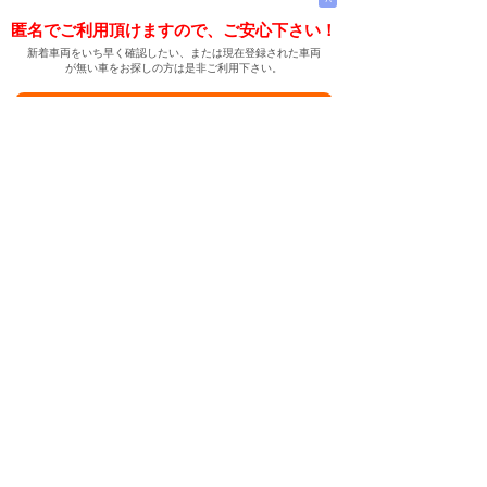
匿名でご利用頂けますので、ご安心下さい！
新着車両をいち早く確認したい、または現在登録された車両
が無い車をお探しの方は是非ご利用下さい。
新着車両お知らせメールに登録する
新着車両お知らせメール
ご希望の車両が登録された際、自動的にメールをお送りす
る便利な機能です。
← メインページへ
← 戻る
中古車情報検索サイト
バイカージャパン
|
|
|
|
|
日本車
ドイツ車
アメリカ車
イギリス車
フランス車
|
イタリア車
スウェーデン車
|
|
|
|
|
|
|
レクサス
トヨタ
日産
ホンダ
三菱
スバル
マツダ
|
|
スズキ
ダイハツ
いすゞ
|
|
|
|
|
メルセデスベンツ
AMG
マイバッハ
スマート
BMW
|
|
|
|
BMW ミニ
BMW アルピナ
ポルシェ
アウディ
|
フォルクスワーゲン
オペル
|
|
|
|
|
キャデラック
シボレー
GMC
ハマー
ビュイック