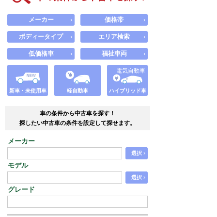
メーカー
価格帯
›
›
ボディータイプ
エリア検索
›
›
低価格車
福祉車両
›
›
電気自動車
新車・未使用車
軽自動車
ハイブリッド車
車の条件から中古車を探す！
探したい中古車の条件を設定して探せます。
メーカー
›
選択
モデル
›
選択
グレード