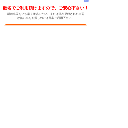
匿名でご利用頂けますので、ご安心下さい！
新着車両をいち早く確認したい、または現在登録された車両
が無い車をお探しの方は是非ご利用下さい。
新着車両お知らせメールに登録する
新着車両お知らせメール
ご希望の車両が登録された際、自動的にメールをお送りす
る便利な機能です。
← メインページへ
← 戻る
中古車情報検索サイト
バイカージャパン
|
|
|
|
|
日本車
ドイツ車
アメリカ車
イギリス車
フランス車
|
イタリア車
スウェーデン車
|
|
|
|
|
|
|
レクサス
トヨタ
日産
ホンダ
三菱
スバル
マツダ
|
|
スズキ
ダイハツ
いすゞ
|
|
|
|
|
メルセデスベンツ
AMG
マイバッハ
スマート
BMW
|
|
|
|
BMW ミニ
BMW アルピナ
ポルシェ
アウディ
|
フォルクスワーゲン
オペル
|
|
|
|
|
キャデラック
シボレー
GMC
ハマー
ビュイック