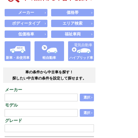
メーカー
価格帯
›
›
ボディータイプ
エリア検索
›
›
低価格車
福祉車両
›
›
電気自動車
新車・未使用車
軽自動車
ハイブリッド車
車の条件から中古車を探す！
探したい中古車の条件を設定して探せます。
メーカー
›
選択
モデル
›
選択
グレード