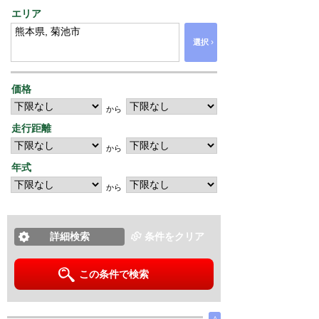
エリア
›
選択
価格
から
走行距離
から
年式
から
詳細検索
条件をクリア
この条件で検索
∧