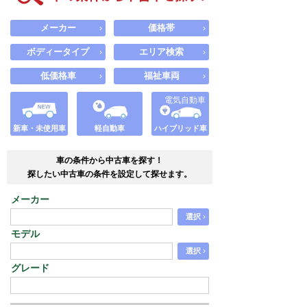
メーカー
価格帯
›
›
ボディータイプ
エリア検索
›
›
低価格車
福祉車両
›
›
電気自動車
新車・未使用車
軽自動車
ハイブリッド車
車の条件から中古車を探す！
探したい中古車の条件を設定して探せます。
メーカー
›
選択
モデル
›
選択
グレード