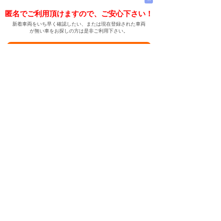
匿名でご利用頂けますので、ご安心下さい！
新着車両をいち早く確認したい、または現在登録された車両
が無い車をお探しの方は是非ご利用下さい。
新着車両お知らせメールに登録する
新着車両お知らせメール
ご希望の車両が登録された際、自動的にメールをお送りす
る便利な機能です。
← メインページへ
← 戻る
中古車情報検索サイト
バイカージャパン
|
|
|
|
|
日本車
ドイツ車
アメリカ車
イギリス車
フランス車
|
イタリア車
スウェーデン車
|
|
|
|
|
|
|
レクサス
トヨタ
日産
ホンダ
三菱
スバル
マツダ
|
|
スズキ
ダイハツ
いすゞ
|
|
|
|
|
メルセデスベンツ
AMG
マイバッハ
スマート
BMW
|
|
|
|
BMW ミニ
BMW アルピナ
ポルシェ
アウディ
|
フォルクスワーゲン
オペル
|
|
|
|
|
キャデラック
シボレー
GMC
ハマー
ビュイック