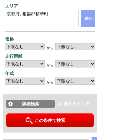
エリア
›
選択
価格
から
走行距離
から
年式
から
詳細検索
条件をクリア
この条件で検索
∧