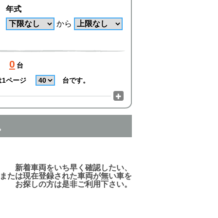
年式
から
0
台
は1ページ
台です。
。
でご利用頂けますので、ご安心下さい!
新着車両をいち早く確認したい、
または現在登録された車両が無い車を
お探しの方は是非ご利用下さい。