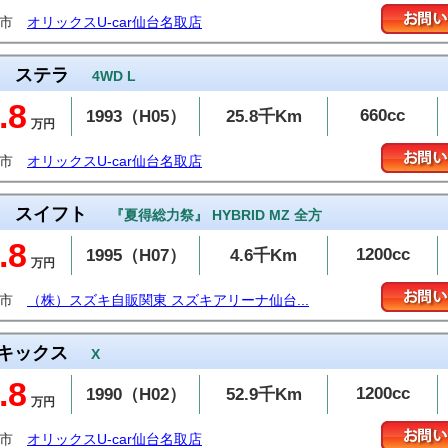
取市
オリックスU-car仙台名取店
ステラ
4WD L
.8
660cc
1993（H05）
25.8千Km
万円
取市
オリックスU-car仙台名取店
スイフト
『夏得総力祭』 HYBRID MZ 全方
.8
1200cc
1995（H07）
4.6千Km
万円
取市
（株）スズキ自販関東 スズキアリーナ仙台...
キックス
X
.8
1200cc
1990（H02）
52.9千Km
万円
取市
オリックスU-car仙台名取店