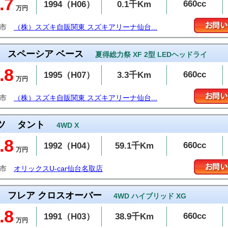
.7
660cc
1994（H06）
0.1千Km
万円
取市
（株）スズキ自販関東 スズキアリーナ仙台...
スペーシア ベース
夏得総力祭 XF 2型 LEDヘッドライ
.8
660cc
1995（H07）
3.3千Km
万円
取市
（株）スズキ自販関東 スズキアリーナ仙台...
ツ
タント
4WD X
.8
660cc
1992（H04）
59.1千Km
万円
取市
オリックスU-car仙台名取店
フレア クロスオーバー
4WD ハイブリッド XG
.8
660cc
1991（H03）
38.9千Km
万円