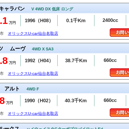
キャラバン
V 4WD DX 低床 ロング
.1
2400cc
1996（H08）
0.1千Km
万円
取市
オリックスU-car仙台名取店
ツ
ムーヴ
4WD X SA3
.8
660cc
1992（H04）
38.7千Km
万円
取市
オリックスU-car仙台名取店
アルト
4WD F
8
660cc
1990（H02）
40.3千Km
万円
取市
オリックスU-car仙台名取店
ルークス