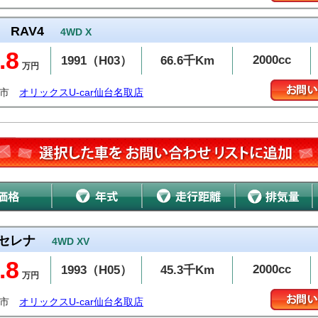
RAV4
4WD X
.8
2000cc
1991（H03）
66.6千Km
万円
取市
オリックスU-car仙台名取店
セレナ
4WD XV
.8
2000cc
1993（H05）
45.3千Km
万円
取市
オリックスU-car仙台名取店