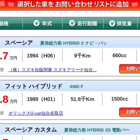
スペーシア
夏得総力祭 HYBRID X ナビ・バッ
.7
660cc
1994（H06）
9千Km
万円
取市
（株）スズキ自販関東 スズキアリーナ仙台...
フィット ハイブリッド
4WD F
.8
1500cc
1989（H01）
51.6千Km
万円
取市
オリックスU-car仙台名取店
スペーシア カスタム
夏得総力祭 HYBRID XS 電動パー