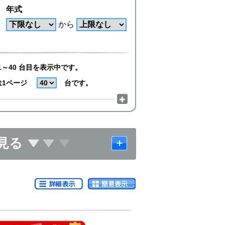
年式
から
1～40 台目を表示中です。
は1ページ
台です。
見る