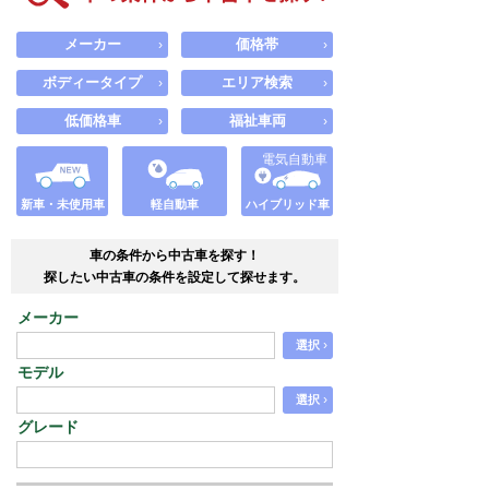
メーカー
価格帯
›
›
ボディータイプ
エリア検索
›
›
低価格車
福祉車両
›
›
電気自動車
新車・未使用車
軽自動車
ハイブリッド車
車の条件から中古車を探す！
探したい中古車の条件を設定して探せます。
メーカー
›
選択
モデル
›
選択
グレード