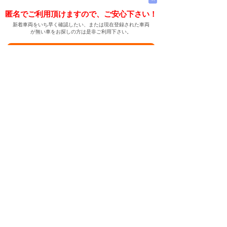
匿名でご利用頂けますので、ご安心下さい！
新着車両をいち早く確認したい、または現在登録された車両
が無い車をお探しの方は是非ご利用下さい。
新着車両お知らせメールに登録する
新着車両お知らせメール
ご希望の車両が登録された際、自動的にメールをお送りす
る便利な機能です。
← メインページへ
← 戻る
中古車情報検索サイト
バイカージャパン
|
|
|
|
|
日本車
ドイツ車
アメリカ車
イギリス車
フランス車
|
イタリア車
スウェーデン車
|
|
|
|
|
|
|
レクサス
トヨタ
日産
ホンダ
三菱
スバル
マツダ
|
|
スズキ
ダイハツ
いすゞ
|
|
|
|
|
メルセデスベンツ
AMG
マイバッハ
スマート
BMW
|
|
|
|
BMW ミニ
BMW アルピナ
ポルシェ
アウディ
|
フォルクスワーゲン
オペル
|
|
|
|
|
キャデラック
シボレー
GMC
ハマー
ビュイック