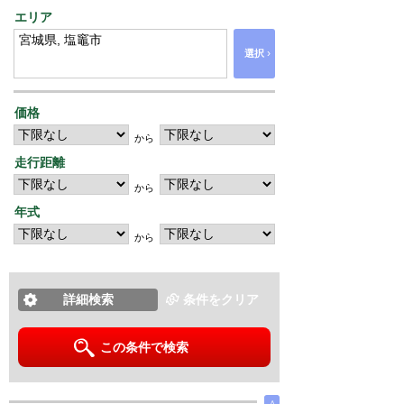
エリア
›
選択
価格
から
走行距離
から
年式
から
詳細検索
条件をクリア
この条件で検索
∧