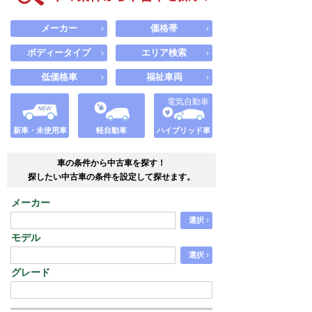
メーカー
価格帯
›
›
ボディータイプ
エリア検索
›
›
低価格車
福祉車両
›
›
電気自動車
新車・未使用車
軽自動車
ハイブリッド車
車の条件から中古車を探す！
探したい中古車の条件を設定して探せます。
メーカー
›
選択
モデル
›
選択
グレード