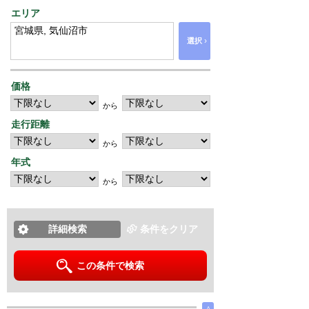
エリア
›
選択
価格
から
走行距離
から
年式
から
詳細検索
条件をクリア
この条件で検索
∧