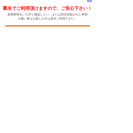
匿名でご利用頂けますので、ご安心下さい！
新着車両をいち早く確認したい、または現在登録された車両
が無い車をお探しの方は是非ご利用下さい。
新着車両お知らせメールに登録する
新着車両お知らせメール
ご希望の車両が登録された際、自動的にメールをお送りす
る便利な機能です。
← メインページへ
← 戻る
中古車情報検索サイト
バイカージャパン
|
|
|
|
|
日本車
ドイツ車
アメリカ車
イギリス車
フランス車
|
イタリア車
スウェーデン車
|
|
|
|
|
|
|
レクサス
トヨタ
日産
ホンダ
三菱
スバル
マツダ
|
|
スズキ
ダイハツ
いすゞ
|
|
|
|
|
メルセデスベンツ
AMG
マイバッハ
スマート
BMW
|
|
|
|
BMW ミニ
BMW アルピナ
ポルシェ
アウディ
|
フォルクスワーゲン
オペル
|
|
|
|
|
キャデラック
シボレー
GMC
ハマー
ビュイック