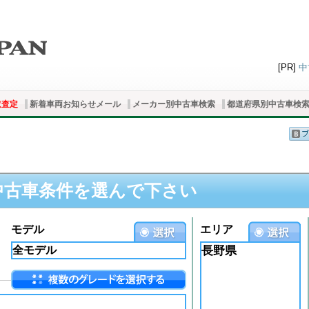
[PR]
中
取査定
新着車両お知らせメール
メーカー別中古車検索
都道府県別中古車検
中古車条件を選んで下さい
モデル
エリア
長野県