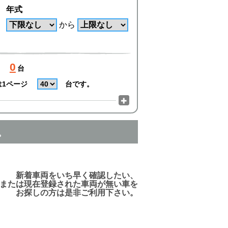
年式
から
0
台
は1ページ
台です。
。
でご利用頂けますので、ご安心下さい!
新着車両をいち早く確認したい、
または現在登録された車両が無い車を
お探しの方は是非ご利用下さい。