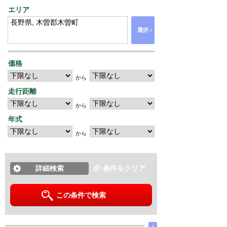
エリア
›
選択
価格
から
走行距離
から
年式
から
詳細検索
条件をクリア
この条件で検索
∧