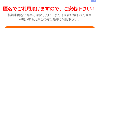
匿名でご利用頂けますので、ご安心下さい！
新着車両をいち早く確認したい、または現在登録された車両
が無い車をお探しの方は是非ご利用下さい。
新着車両お知らせメールに登録する
新着車両お知らせメール
ご希望の車両が登録された際、自動的にメールをお送りす
る便利な機能です。
← メインページへ
← 戻る
中古車情報検索サイト
バイカージャパン
|
|
|
|
|
日本車
ドイツ車
アメリカ車
イギリス車
フランス車
|
イタリア車
スウェーデン車
|
|
|
|
|
|
|
レクサス
トヨタ
日産
ホンダ
三菱
スバル
マツダ
|
|
スズキ
ダイハツ
いすゞ
|
|
|
|
|
メルセデスベンツ
AMG
マイバッハ
スマート
BMW
|
|
|
|
BMW ミニ
BMW アルピナ
ポルシェ
アウディ
|
フォルクスワーゲン
オペル
|
|
|
|
|
キャデラック
シボレー
GMC
ハマー
ビュイック