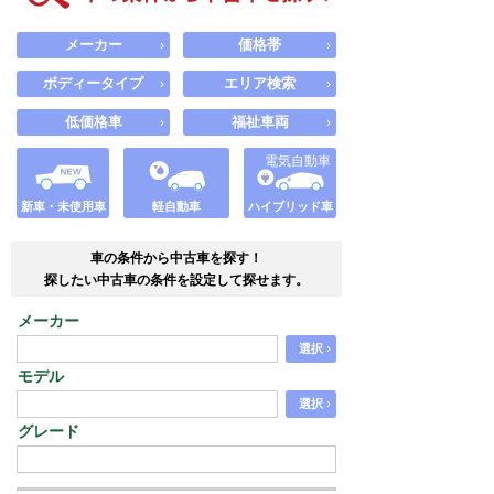
メーカー
価格帯
›
›
ボディータイプ
エリア検索
›
›
低価格車
福祉車両
›
›
電気自動車
新車・未使用車
軽自動車
ハイブリッド車
車の条件から中古車を探す！
探したい中古車の条件を設定して探せます。
メーカー
›
選択
モデル
›
選択
グレード