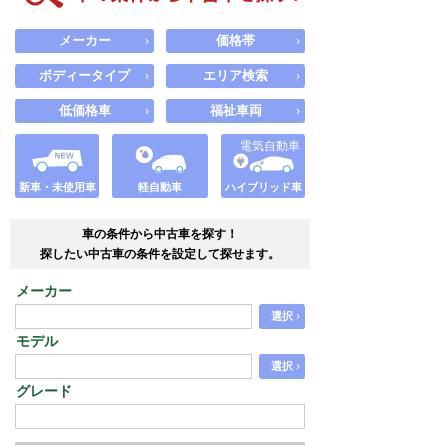
メーカー
価格帯
›
›
ボディータイプ
エリア検索
›
›
低価格車
福祉車両
›
›
電気自動車
新車・未使用車
軽自動車
ハイブリッド車
車の条件から中古車を探す！
探したい中古車の条件を設定して探せます。
メーカー
›
選択
モデル
›
選択
グレード