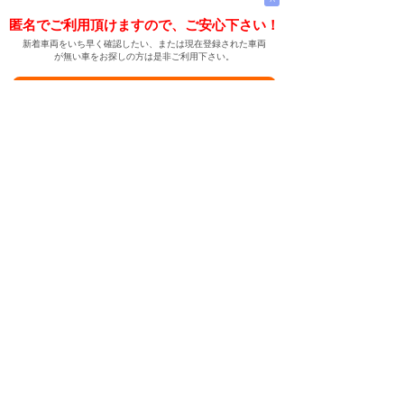
匿名でご利用頂けますので、ご安心下さい！
新着車両をいち早く確認したい、または現在登録された車両
が無い車をお探しの方は是非ご利用下さい。
新着車両お知らせメールに登録する
新着車両お知らせメール
ご希望の車両が登録された際、自動的にメールをお送りす
る便利な機能です。
← メインページへ
← 戻る
中古車情報検索サイト
バイカージャパン
|
|
|
|
|
日本車
ドイツ車
アメリカ車
イギリス車
フランス車
|
イタリア車
スウェーデン車
|
|
|
|
|
|
|
レクサス
トヨタ
日産
ホンダ
三菱
スバル
マツダ
|
|
スズキ
ダイハツ
いすゞ
|
|
|
|
|
メルセデスベンツ
AMG
マイバッハ
スマート
BMW
|
|
|
|
BMW ミニ
BMW アルピナ
ポルシェ
アウディ
|
フォルクスワーゲン
オペル
|
|
|
|
|
キャデラック
シボレー
GMC
ハマー
ビュイック