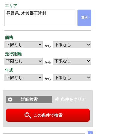
エリア
›
選択
価格
から
走行距離
から
年式
から
詳細検索
条件をクリア
この条件で検索
∧