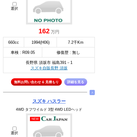
選択
162
万円
660cc
1994(H06)
7.2千Km
車検 : R09.05
修復歴 : 無し
長野県 須坂市 福島391－1
スズキ自販長野 須坂
無料お問い合わせ & 見積もり
詳細を見る
∧
スズキ ハスラー
4WD タフワイルド 3型 4WD LEDヘッド
NEW
選択