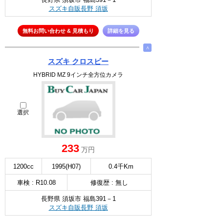
スズキ自販長野 須坂
無料お問い合わせ & 見積もり
詳細を見る
∧
スズキ クロスビー
HYBRID MZ 9インチ全方位カメラ
選択
233
万円
1200cc
1995(H07)
0.4千Km
車検 : R10.08
修復歴 : 無し
長野県 須坂市 福島391－1
スズキ自販長野 須坂