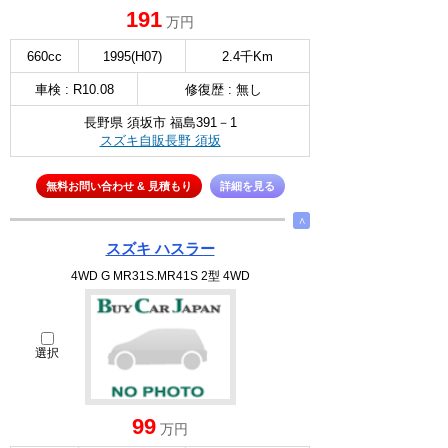
191
万円
660cc
1995(H07)
2.4千Km
車検 : R10.08
修復歴 : 無し
長野県 須坂市 福島391－1
スズキ自販長野 須坂
無料お問い合わせ & 見積もり
詳細を見る
∧
スズキ ハスラー
4WD G MR31S.MR41S 2型 4WD
選択
99
万円