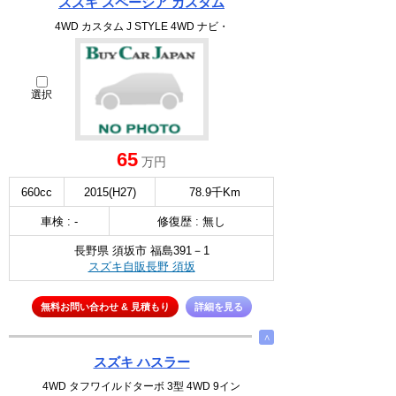
スズキ スペーシア カスタム
4WD カスタム J STYLE 4WD ナビ・
選択
65
万円
660cc
2015(H27)
78.9千Km
車検 : -
修復歴 : 無し
長野県 須坂市 福島391－1
スズキ自販長野 須坂
無料お問い合わせ & 見積もり
詳細を見る
∧
スズキ ハスラー
4WD タフワイルドターボ 3型 4WD 9イン