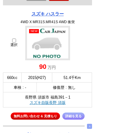
スズキ ハスラー
4WD X MR31S.MR41S 4WD 衝突
NEW
選択
90
万円
660cc
2015(H27)
51.4千Km
車検 : -
修復歴 : 無し
長野県 須坂市 福島391－1
スズキ自販長野 須坂
無料お問い合わせ & 見積もり
詳細を見る
∧