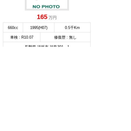
165
万円
660cc
1995(H07)
0.5千Km
車検 : R10.07
修復歴 : 無し
長野県 須坂市 福島391－1
スズキ自販長野 須坂
無料お問い合わせ & 見積もり
詳細を見る
∧
スズキ ワゴンR スマイル
4WD HYBRID S 3型 4WD 後席片側
選択