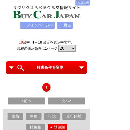
PC版表示
← メインページへ
← 戻る
18
台中 1～18 台目を表示中です。
現在の表示条件は1ページ
検索条件を変更
1
<前へ
次へ>
価格
車種
年式
走行距離
排気量
登録順