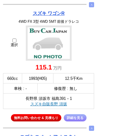
∧
スズキ ワゴンR
4WD FX 3型 4WD 5MT 前後ドラレコ
選択
115.1
万円
660cc
1993(H05)
12.5千Km
車検 : -
修復歴 : 無し
長野県 須坂市 福島391－1
スズキ自販長野 須坂
無料お問い合わせ & 見積もり
詳細を見る
∧