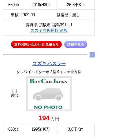
660cc
2018(H30)
26.8千Km
車検 : R09.09
修復歴 : 無し
長野県 須坂市 福島391－1
スズキ自販長野 須坂
無料お問い合わせ & 見積もり
詳細を見る
∧
スズキ ハスラー
タフワイルドターボ 3型 9インチ全方位
選択
194
万円
660cc
1995(H07)
3.6千Km