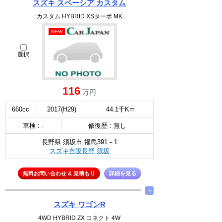
スズキ スペーシア カスタム
カスタム HYBRID XSターボ MK
NEW
選択
116
万円
660cc
2017(H29)
44.1千Km
車検 : -
修復歴 : 無し
長野県 須坂市 福島391－1
スズキ自販長野 須坂
無料お問い合わせ & 見積もり
詳細を見る
∧
スズキ ワゴンR
4WD HYBRID ZX コネクト 4W