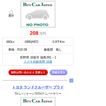
選択
208
万円
660cc
1995(H07)
0.9千Km
車検 : R10.09
修復歴 : 無し
長野県 須坂市 福島391－1
スズキ自販長野 須坂
無料お問い合わせ & 見積もり
詳細を見る
∧
トヨタ ランドクルーザー プラド
TX Lパッケージ70THアニバーサリー