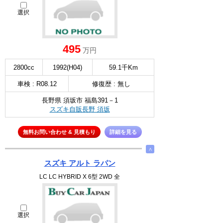
選択
495
万円
2800cc
1992(H04)
59.1千Km
車検 : R08.12
修復歴 : 無し
長野県 須坂市 福島391－1
スズキ自販長野 須坂
無料お問い合わせ & 見積もり
詳細を見る
∧
スズキ アルト ラパン
LC LC HYBRID X 6型 2WD 全
選択