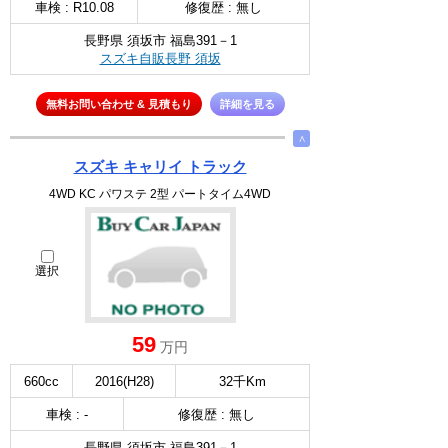
車検 : R10.08
修復歴 : 無し
長野県 須坂市 福島391－1
スズキ自販長野 須坂
無料お問い合わせ & 見積もり
詳細を見る
∧
スズキ キャリイ トラック
4WD KC パワステ 2型 パートタイム4WD
選択
59
万円
660cc
2016(H28)
32千Km
車検 : -
修復歴 : 無し
長野県 須坂市 福島391－1