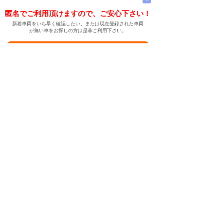
匿名でご利用頂けますので、ご安心下さい！
新着車両をいち早く確認したい、または現在登録された車両
が無い車をお探しの方は是非ご利用下さい。
新着車両お知らせメールに登録する
新着車両お知らせメール
ご希望の車両が登録された際、自動的にメールをお送りす
る便利な機能です。
← メインページへ
← 戻る
中古車情報検索サイト
バイカージャパン
|
|
|
|
|
日本車
ドイツ車
アメリカ車
イギリス車
フランス車
|
イタリア車
スウェーデン車
|
|
|
|
|
|
|
レクサス
トヨタ
日産
ホンダ
三菱
スバル
マツダ
|
|
スズキ
ダイハツ
いすゞ
|
|
|
|
|
メルセデスベンツ
AMG
マイバッハ
スマート
BMW
|
|
|
|
BMW ミニ
BMW アルピナ
ポルシェ
アウディ
|
フォルクスワーゲン
オペル
|
|
|
|
|
キャデラック
シボレー
GMC
ハマー
ビュイック