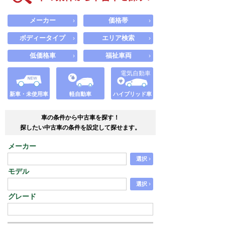
メーカー
価格帯
›
›
ボディータイプ
エリア検索
›
›
低価格車
福祉車両
›
›
電気自動車
新車・未使用車
軽自動車
ハイブリッド車
車の条件から中古車を探す！
探したい中古車の条件を設定して探せます。
メーカー
›
選択
モデル
›
選択
グレード