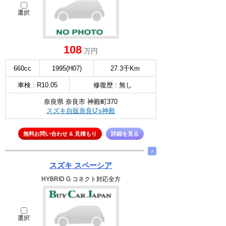
選択
108
万円
660cc
1995(H07)
27.3千Km
車検 : R10.05
修復歴 : 無し
奈良県 奈良市 神殿町370
スズキ自販奈良U’s神殿
無料お問い合わせ & 見積もり
詳細を見る
∧
スズキ スペーシア
HYBRID G コネクト対応全方
選択