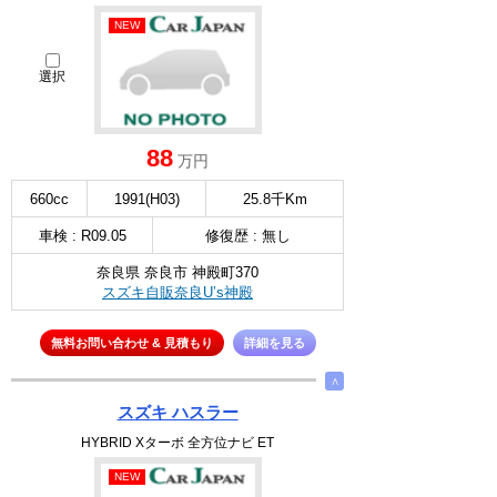
NEW
選択
88
万円
660cc
1991(H03)
25.8千Km
車検 : R09.05
修復歴 : 無し
奈良県 奈良市 神殿町370
スズキ自販奈良U’s神殿
無料お問い合わせ & 見積もり
詳細を見る
∧
スズキ ハスラー
HYBRID Xターボ 全方位ナビ ET
NEW