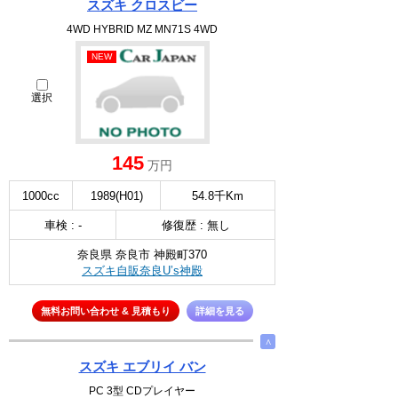
スズキ クロスビー
4WD HYBRID MZ MN71S 4WD
NEW
選択
145
万円
1000cc
1989(H01)
54.8千Km
車検 : -
修復歴 : 無し
奈良県 奈良市 神殿町370
スズキ自販奈良U’s神殿
無料お問い合わせ & 見積もり
詳細を見る
∧
スズキ エブリイ バン
PC 3型 CDプレイヤー