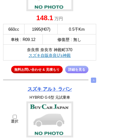
148.1
万円
660cc
1995(H07)
0.5千Km
車検 : R09.12
修復歴 : 無し
奈良県 奈良市 神殿町370
スズキ自販奈良U’s神殿
無料お問い合わせ & 見積もり
詳細を見る
∧
スズキ アルト ラパン
HYBRID G 6型 元試乗車
選択