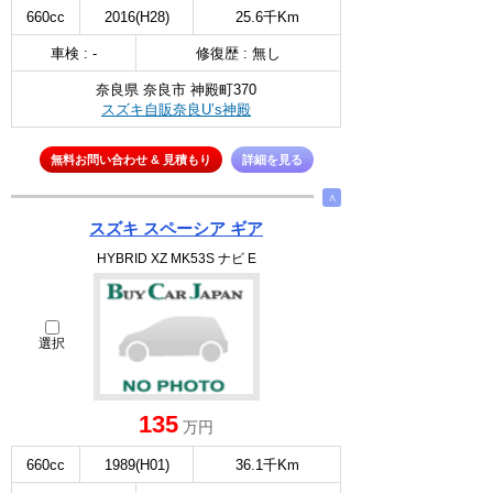
660cc
2016(H28)
25.6千Km
車検 : -
修復歴 : 無し
奈良県 奈良市 神殿町370
スズキ自販奈良U’s神殿
無料お問い合わせ & 見積もり
詳細を見る
∧
スズキ スペーシア ギア
HYBRID XZ MK53S ナビ E
選択
135
万円
660cc
1989(H01)
36.1千Km