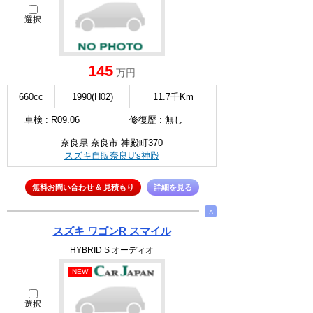
選択
145
万円
660cc
1990(H02)
11.7千Km
車検 : R09.06
修復歴 : 無し
奈良県 奈良市 神殿町370
スズキ自販奈良U’s神殿
無料お問い合わせ & 見積もり
詳細を見る
∧
スズキ ワゴンR スマイル
HYBRID S オーディオ
NEW
選択