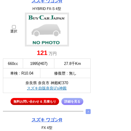
スズキ ワゴンR
HYBRID FX-S 4型
選択
121
万円
660cc
1995(H07)
27.8千Km
車検 : R10.04
修復歴 : 無し
奈良県 奈良市 神殿町370
スズキ自販奈良U’s神殿
無料お問い合わせ & 見積もり
詳細を見る
∧
スズキ ワゴンR
FX 4型