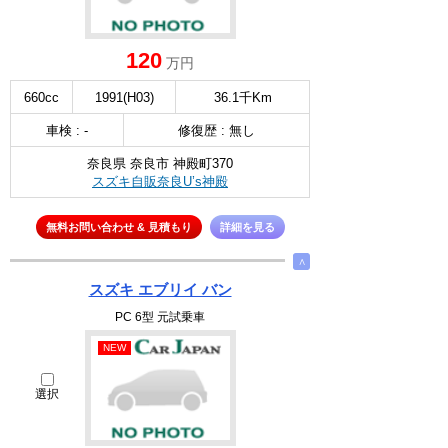
120
万円
660cc
1991(H03)
36.1千Km
車検 : -
修復歴 : 無し
奈良県 奈良市 神殿町370
スズキ自販奈良U’s神殿
無料お問い合わせ & 見積もり
詳細を見る
∧
スズキ エブリイ バン
PC 6型 元試乗車
NEW
選択