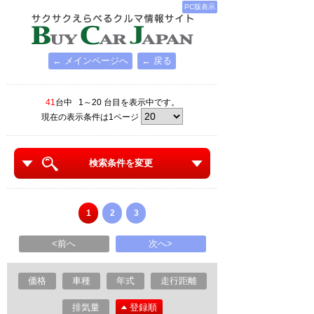
PC版表示
← メインページへ
← 戻る
41
台中 1～20 台目を表示中です。
現在の表示条件は1ページ
検索条件を変更
1
2
3
<前へ
次へ>
価格
車種
年式
走行距離
排気量
登録順