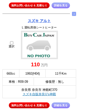
無料お問い合わせ & 見積もり
詳細を見る
∧
スズキ アルト
L 運転席側シートヒーター
選択
110
万円
660cc
1992(H04)
11千Km
車検 : R09.09
修復歴 : 無し
奈良県 奈良市 神殿町370
スズキ自販奈良U’s神殿
無料お問い合わせ & 見積もり
詳細を見る