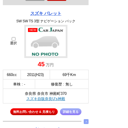
スズキ パレット
SW SW TS 3型 ナビゲーション バック
NEW
選択
45
万円
660cc
2011(H23)
69千Km
車検 : -
修復歴 : 無し
奈良県 奈良市 神殿町370
スズキ自販奈良U’s神殿
無料お問い合わせ & 見積もり
詳細を見る
∧