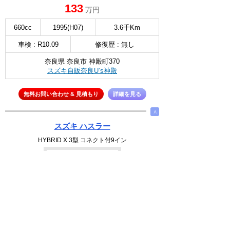
133
万円
660cc
1995(H07)
3.6千Km
車検 : R10.09
修復歴 : 無し
奈良県 奈良市 神殿町370
スズキ自販奈良U’s神殿
無料お問い合わせ & 見積もり
詳細を見る
∧
スズキ ハスラー
HYBRID X 3型 コネクト付9イン
選択
172
万円