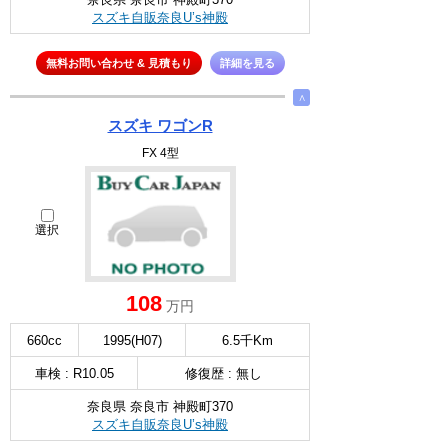
スズキ自販奈良U’s神殿
無料お問い合わせ & 見積もり
詳細を見る
∧
スズキ ワゴンR
FX 4型
選択
108
万円
660cc
1995(H07)
6.5千Km
車検 : R10.05
修復歴 : 無し
奈良県 奈良市 神殿町370
スズキ自販奈良U’s神殿