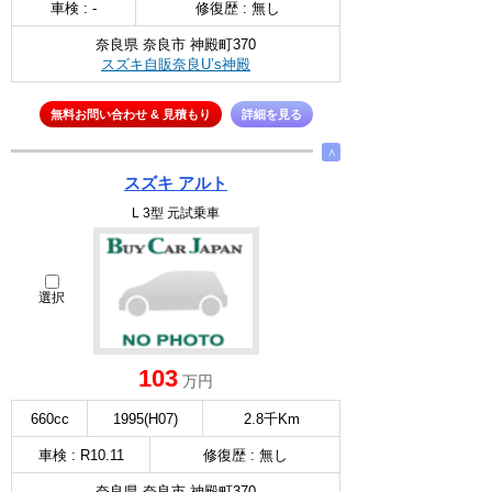
車検 : -
修復歴 : 無し
奈良県 奈良市 神殿町370
スズキ自販奈良U’s神殿
無料お問い合わせ & 見積もり
詳細を見る
∧
スズキ アルト
L 3型 元試乗車
選択
103
万円
660cc
1995(H07)
2.8千Km
車検 : R10.11
修復歴 : 無し
奈良県 奈良市 神殿町370