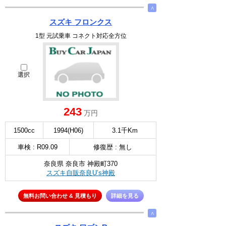
∧
スズキ フロンクス
1型 元試乗車 コネクト対応全方位
選択
243
万円
1500cc
1994(H06)
3.1千Km
車検 : R09.09
修復歴 : 無し
奈良県 奈良市 神殿町370
スズキ自販奈良U’s神殿
無料お問い合わせ & 見積もり
詳細を見る
∧