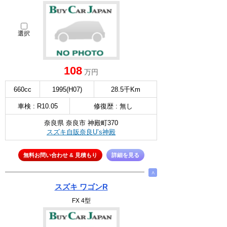
選択
108
万円
660cc
1995(H07)
28.5千Km
車検 : R10.05
修復歴 : 無し
奈良県 奈良市 神殿町370
スズキ自販奈良U’s神殿
無料お問い合わせ & 見積もり
詳細を見る
∧
スズキ ワゴンR
FX 4型