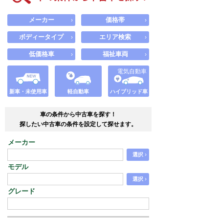
メーカー
価格帯
›
›
ボディータイプ
エリア検索
›
›
低価格車
福祉車両
›
›
電気自動車
新車・未使用車
軽自動車
ハイブリッド車
車の条件から中古車を探す！
探したい中古車の条件を設定して探せます。
メーカー
›
選択
モデル
›
選択
グレード