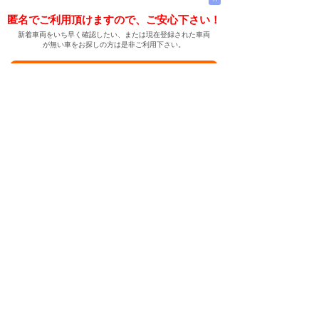
匿名でご利用頂けますので、ご安心下さい！
新着車両をいち早く確認したい、または現在登録された車両
が無い車をお探しの方は是非ご利用下さい。
新着車両お知らせメールに登録する
新着車両お知らせメール
ご希望の車両が登録された際、自動的にメールをお送りす
る便利な機能です。
← メインページへ
← 戻る
中古車情報検索サイト
バイカージャパン
|
|
|
|
|
日本車
ドイツ車
アメリカ車
イギリス車
フランス車
|
イタリア車
スウェーデン車
|
|
|
|
|
|
|
レクサス
トヨタ
日産
ホンダ
三菱
スバル
マツダ
|
|
スズキ
ダイハツ
いすゞ
|
|
|
|
|
メルセデスベンツ
AMG
マイバッハ
スマート
BMW
|
|
|
|
BMW ミニ
BMW アルピナ
ポルシェ
アウディ
|
フォルクスワーゲン
オペル
|
|
|
|
|
キャデラック
シボレー
GMC
ハマー
ビュイック