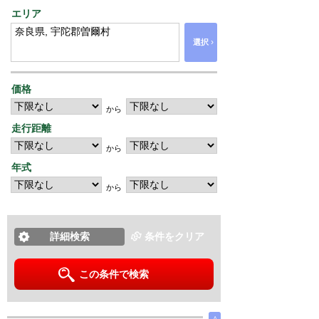
エリア
›
選択
価格
から
走行距離
から
年式
から
詳細検索
条件をクリア
この条件で検索
∧