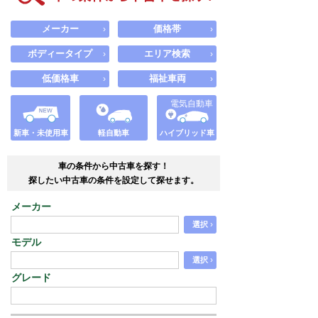
メーカー
価格帯
›
›
ボディータイプ
エリア検索
›
›
低価格車
福祉車両
›
›
電気自動車
新車・未使用車
軽自動車
ハイブリッド車
車の条件から中古車を探す！
探したい中古車の条件を設定して探せます。
メーカー
›
選択
モデル
›
選択
グレード