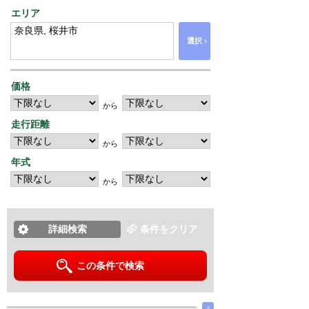
エリア
›
選択
価格
から
走行距離
から
年式
から
詳細検索
条件をクリア
この条件で検索
∧