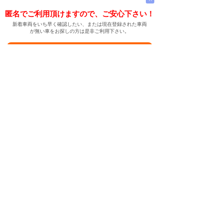
匿名でご利用頂けますので、ご安心下さい！
新着車両をいち早く確認したい、または現在登録された車両
が無い車をお探しの方は是非ご利用下さい。
新着車両お知らせメールに登録する
新着車両お知らせメール
ご希望の車両が登録された際、自動的にメールをお送りす
る便利な機能です。
← メインページへ
← 戻る
中古車情報検索サイト
バイカージャパン
|
|
|
|
|
日本車
ドイツ車
アメリカ車
イギリス車
フランス車
|
イタリア車
スウェーデン車
|
|
|
|
|
|
|
レクサス
トヨタ
日産
ホンダ
三菱
スバル
マツダ
|
|
スズキ
ダイハツ
いすゞ
|
|
|
|
|
メルセデスベンツ
AMG
マイバッハ
スマート
BMW
|
|
|
|
BMW ミニ
BMW アルピナ
ポルシェ
アウディ
|
フォルクスワーゲン
オペル
|
|
|
|
|
キャデラック
シボレー
GMC
ハマー
ビュイック