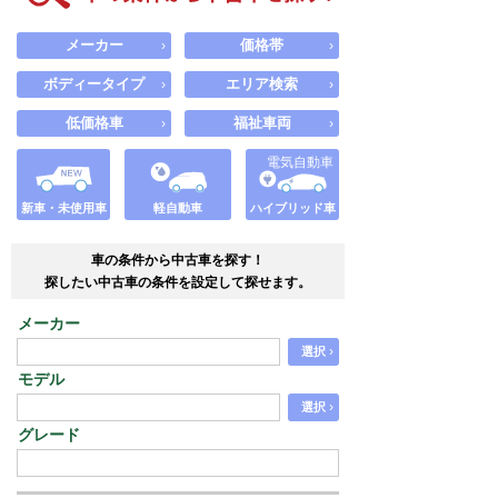
メーカー
価格帯
›
›
ボディータイプ
エリア検索
›
›
低価格車
福祉車両
›
›
電気自動車
新車・未使用車
軽自動車
ハイブリッド車
車の条件から中古車を探す！
探したい中古車の条件を設定して探せます。
メーカー
›
選択
モデル
›
選択
グレード