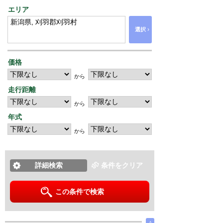
エリア
›
選択
価格
から
走行距離
から
年式
から
詳細検索
条件をクリア
この条件で検索
∧