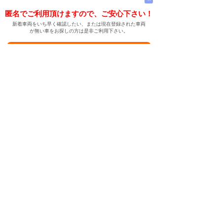
匿名でご利用頂けますので、ご安心下さい！
新着車両をいち早く確認したい、または現在登録された車両
が無い車をお探しの方は是非ご利用下さい。
新着車両お知らせメールに登録する
新着車両お知らせメール
ご希望の車両が登録された際、自動的にメールをお送りす
る便利な機能です。
← メインページへ
← 戻る
中古車情報検索サイト
バイカージャパン
|
|
|
|
|
日本車
ドイツ車
アメリカ車
イギリス車
フランス車
|
イタリア車
スウェーデン車
|
|
|
|
|
|
|
レクサス
トヨタ
日産
ホンダ
三菱
スバル
マツダ
|
|
スズキ
ダイハツ
いすゞ
|
|
|
|
|
メルセデスベンツ
AMG
マイバッハ
スマート
BMW
|
|
|
|
BMW ミニ
BMW アルピナ
ポルシェ
アウディ
|
フォルクスワーゲン
オペル
|
|
|
|
|
キャデラック
シボレー
GMC
ハマー
ビュイック